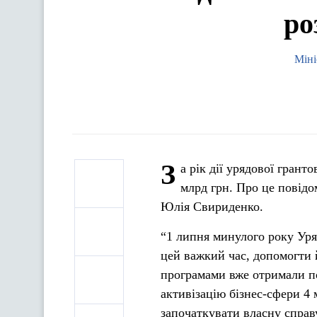
ро
Міні
З
а рік дії урядової грант
млрд грн. Про це повідо
Юлія Свириденко.
“1 липня минулого року Уря
цей важкий час, допомогти 
програмами вже отримали по
активізацію бізнес-сфери 4 
започаткувати власну справ