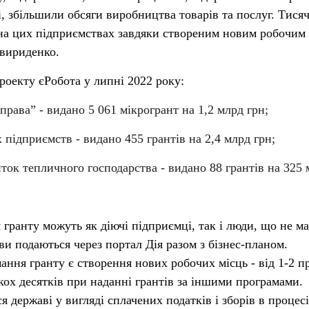
, збільшили обсяги виробництва товарів та послуг. Тисяч
 на цих підприємствах завдяки створеним новим робочим
Свириденко.
роекту єРобота у липні 2022 року:
права” - видано 5 061 мікрогрант на 1,2 млрд грн;
 підприємств - видано 455 грантів на 2,4 млрд грн;
иток тепличного господарства - видано 88 грантів на 325
 гранту можуть як діючі підприємці, так і люди, що не м
яви подаються через портал Дія разом з бізнес-планом.
ння гранту є створення нових робочих місць - від 1-2 п
кох десятків при наданні грантів за іншими програмами.
 державі у вигляді сплачених податків і зборів в процесі