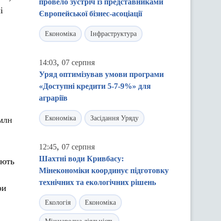
провело зустріч із представниками
і
Європейської бізнес-асоціації
Економіка
Інфраструктура
,
14:03
07 серпня
Уряд оптимізував умови програми
«Доступні кредити 5-7-9%» для
аграріїв
Економіка
Засідання Уряду
 млн
,
12:45
07 серпня
Шахтні води Кривбасу:
ають
Мінекономіки координує підготовку
технічних та екологічних рішень
ри
Екологія
Економіка