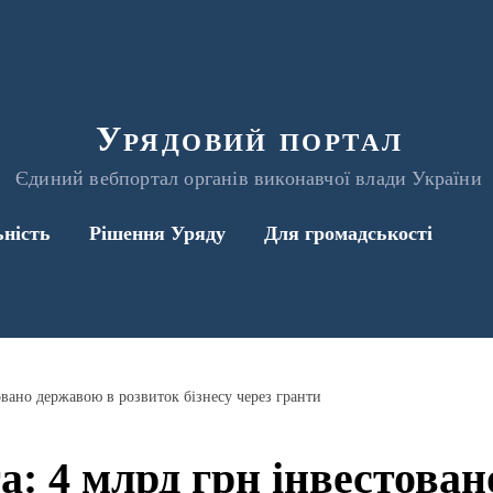
Урядовий портал
Єдиний вебпортал органів виконавчої влади України
ьність
Рішення Уряду
Для громадськості
товано державою в розвиток бізнесу через гранти
ота: 4 млрд грн інвестова