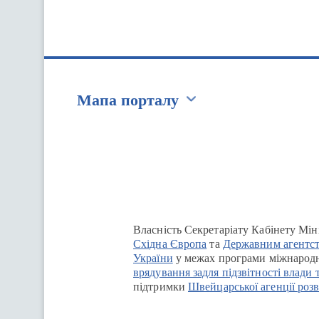
Мапа порталу
Перейти на сайт Ukraine.ua
Власність Секретаріату Кабінету Мін
Східна Європа
та
Державним агентст
України
у межах програми міжнародн
врядування задля підзвітності влади 
підтримки
Швейцарської агенції розв