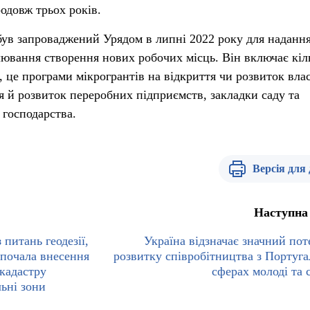
одовж трьох років.
був запроваджений Урядом в липні 2022 року для наданн
лювання створення нових робочих місць. Він включає кіл
, це програми мікрогрантів на відкриття чи розвиток вла
ня й розвиток переробних підприємств, закладки саду та
 господарства.
Версія для
Наступна
питань геодезії,
Україна відзначає значний пот
зпочала внесення
розвитку співробітництва з Португа
кадастру
сферах молоді та 
ьні зони