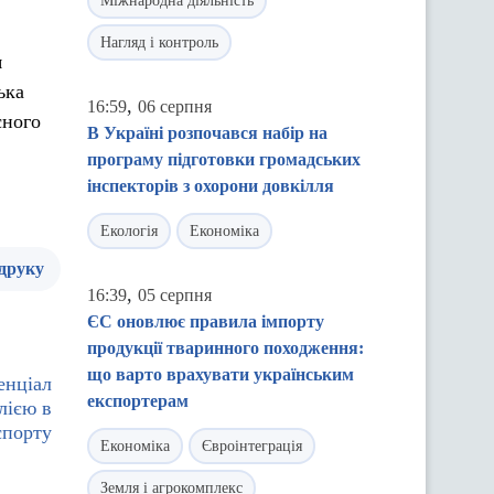
Міжнародна діяльність
Нагляд і контроль
я
ька
,
16:59
06 серпня
сного
В Україні розпочався набір на
програму підготовки громадських
інспекторів з охорони довкілля
Екологія
Економіка
 друку
,
16:39
05 серпня
ЄС оновлює правила імпорту
продукції тваринного походження:
що варто врахувати українським
енціал
експортерам
лією в
спорту
Економіка
Євроінтеграція
Земля і агрокомплекс