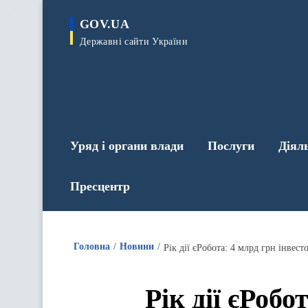
до
основного
GOV.UA
вмісту
Державні сайти України
Уряд і органи влади
Послуги
Діял
Пресцентр
Головна
Новини
Рік дії єРобота: 4 млрд грн інвес
Рік дії єРоб