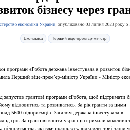
звиток бізнесу через гра
стерство економіки України
, опубліковано 03 липня 2023 року о 
Економіка
Перший віце-прем'єр-міністр
ової програми єРобота держава інвестувала в розвиток біз
мила Перший віце-прем’єр-міністр України - Міністр еко
д запустив грантові програми єРобота, щоб підтримати б
йому відновитись та розвиватись. За рік гранти за цими
над 5600 підприємців. Загалом держава інвестувала в
млрд грн. За грантові кошти українці отримали можливіс
у, підприємства, які вже працюють, відкрили нові напрям