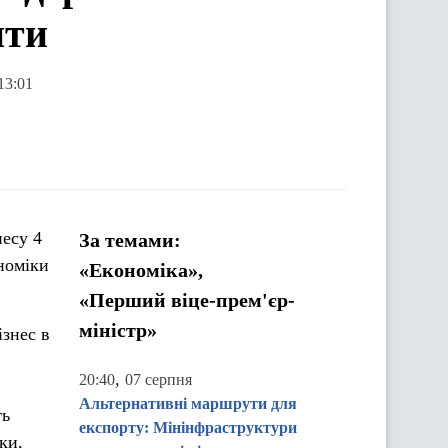
нти
13:01
несу 4
За темами:
номіки
«Економіка»,
«Перший віце-прем'єр-
міністр»
ізнес в
,
20:40
07 серпня
Альтернативні маршрути для
ть
експорту: Мінінфраструктури
ки,