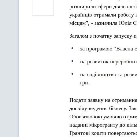
розширили сфери діяльності
українців отримали роботу
місцям”, - зазначила Юлія 
Загалом з початку запуску п
за програмою “Власна с
на розвиток переробних
на садівництво та розв
грн.
Подати заявку на отримання
досвіду ведення бізнесу. За
Обов'язковою умовою отрима
наданні мікрогранту до кіль
Грантові кошти повертаються