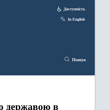
Доступність
In English
Пошук
но державою в