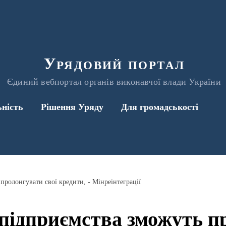
Урядовий портал
Єдиний вебпортал органів виконавчої влади України
ьність
Рішення Уряду
Для громадськості
пролонгувати свої кредити, - Мінреінтеграції
 підприємства зможуть п