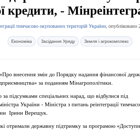
ї кредити, - Мінреінтегр
теграції тимчасово окупованих територій України
, опубліковано 
Економіка
Засідання Уряду
Земля і агрокомплекс
 «Про внесення змін до Порядку надання фінансової держ
ідприємництва» за поданням Мінагрополітики.
о за підсумками спеціальних нарад, що відбулися під
іністра України - Міністра з питань реінтеграції тимчас
їни Ірини Верещук.
які отримали державну підтримку за програмою «Доступн