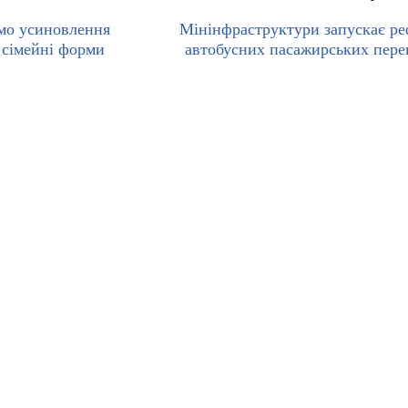
мо усиновлення
Мінінфраструктури запускає р
і сімейні форми
автобусних пасажирських пере