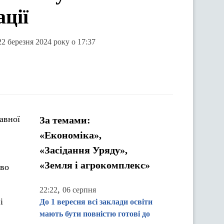
ації
22 березня 2024 року о 17:37
авної
За темами:
«Економіка»,
«Засідання Уряду»,
«Земля і агрокомплекс»
ово
,
22:22
06 серпня
і
До 1 вересня всі заклади освіти
мають бути повністю готові до