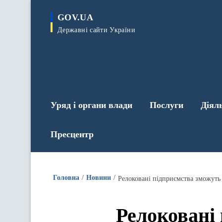
до
основного
GOV.UA
вмісту
Державні сайти України
Уряд і органи влади
Послуги
Діял
Пресцентр
Головна
Новини
Релоковані підприємства зможуть 
Релоковані