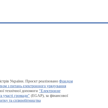
істрів України. Проєкт реалізовано
Фондом
вом з питань електронного урядування
ої технічної допомоги
"Електронне
та участі громади"
(EGAP), за фінансової
итку та співробітництва