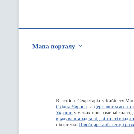
Мапа порталу
Перейти на сайт Ukraine.ua
Власність Секретаріату Кабінету Мін
Східна Європа
та
Державним агентст
України
у межах програми міжнародн
врядування задля підзвітності влади 
підтримки
Швейцарської агенції розв