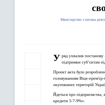
сво
Міністерство з питань реін
У
ряд ухвалив постанову
підтримки суб’єктам п
Проект акта було розроблен
головуванням Віце-прем'єр-м
окупованих територій Укра
Йдеться про підприємства, 
кредити 5-7-9%».