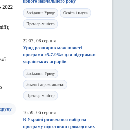
нового навчального року
о 2022
Засідання Уряду
Освіта і наука
Прем'єр-міністр
дій);
,
22:03
06 серпня
Уряд розширив можливості
програми «5-7-9%» для підтримки
вої
українських аграріїв
Засідання Уряду
Земля і агрокомплекс
о
Прем'єр-міністр
 друку
,
16:59
06 серпня
В Україні розпочався набір на
програму підготовки громадських