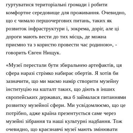
гуртуватися територіальні громади і робити
комфортне середовище для проживання. Очевидно,
що є чимало першочергових питань, таких як
розвиток інфраструктури і, зокрема, доріг, але ці
дороги мають вести до тих місць, де можна
приємно та з користю провести час родиною», -
говорить Євген Нищук.
«Музеї перестали бути збиральнею артефактів, ця
сфера наразі стрімко набирає обертів. Я хотів би
зазначити, що ми маємо намір створити музейну
інституцію на кшталт таких, що діють в інших
європейських державах, яка б займалася питаннями
розвитку музейної сфери. Ми усвідомлюємо, що це
потрібно, адже країна презентується саме через
музейні зібрання та наші культурні надбання. Тож
очевидно, що краєзнавчі музеї мають змінювати