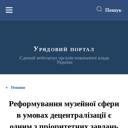
до
основного
Пошук
вмісту
Меню
Урядовий портал
Єдиний вебпортал органів виконавчої влади
України
Новини
Реформування музейної сфери
в умовах децентралізації є
одним з пріоритетних завдань