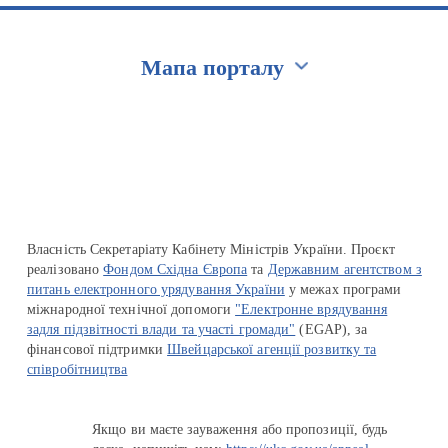
Мапа порталу
Перейти на сайт Ukraine.ua
Власність Секретаріату Кабінету Міністрів України. Проєкт
реалізовано
Фондом Східна Європа
та
Державним агентством з
питань електронного урядування України
у межах програми
міжнародної технічної допомоги
"Електронне врядування
задля підзвітності влади та участі громади"
(EGAP), за
фінансової підтримки
Швейцарської агенції розвитку та
співробітництва
Якщо ви маєте зауваження або пропозиції, будь