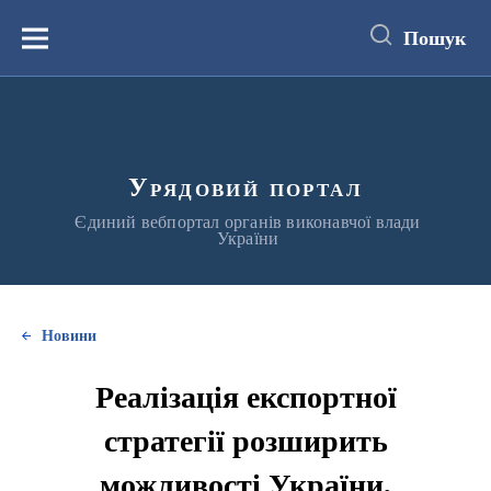
до
основного
Пошук
вмісту
Меню
Урядовий портал
Єдиний вебпортал органів виконавчої влади
України
Новини
Реалізація експортної
стратегії розширить
можливості України,