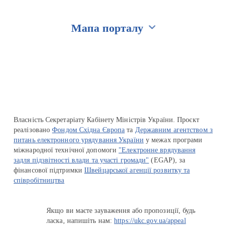
Мапа порталу
Перейти на сайт Ukraine.ua
Власність Секретаріату Кабінету Міністрів України. Проєкт
реалізовано
Фондом Східна Європа
та
Державним агентством з
питань електронного урядування України
у межах програми
міжнародної технічної допомоги
"Електронне врядування
задля підзвітності влади та участі громади"
(EGAP), за
фінансової підтримки
Швейцарської агенції розвитку та
співробітництва
Якщо ви маєте зауваження або пропозиції, будь
ласка, напишіть нам:
https://ukc.gov.ua/appeal