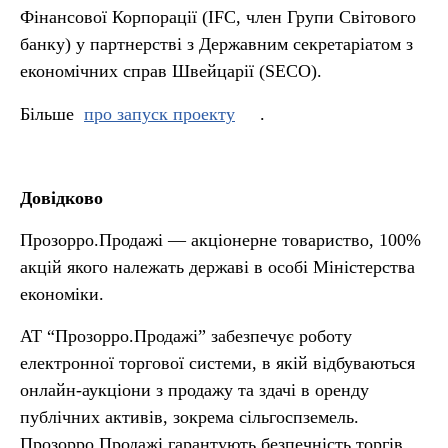
Фінансової Корпорації (IFC, член Групи Світового
банку) у партнерстві з Державним секретаріатом з
економічних справ Швейцарії (SECO).
Більше
про запуск проекту
.
Довідково
Прозорро.Продажі — акціонерне товариство, 100%
акцій якого належать державі в особі Міністерства
економіки.
АТ “Прозорро.Продажі” забезпечує роботу
електронної торгової системи, в якій відбуваються
онлайн-аукціони з продажу та здачі в оренду
публічних активів, зокрема сільгоспземель.
Прозорро.Продажі гарантують безпечність торгів,