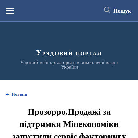
до
основного
Пошук
вмісту
Меню
Урядовий портал
Єдиний вебпортал органів виконавчої влади
України
Новини
Прозорро.Продажі за
підтримки Мінекономіки
запустили сервіс факторингу