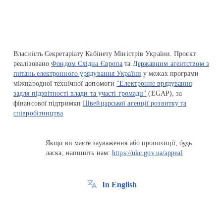
Власність Секретаріату Кабінету Міністрів України. Проєкт
реалізовано
Фондом Східна Європа
та
Державним агентством з
питань електронного урядування України
у межах програми
міжнародної технічної допомоги
"Електронне врядування
задля підзвітності влади та участі громади"
(EGAP), за
фінансової підтримки
Швейцарської агенції розвитку та
співробітництва
Якщо ви маєте зауваження або пропозиції, будь
ласка, напишіть нам:
https://ukc.gov.ua/appeal
In English