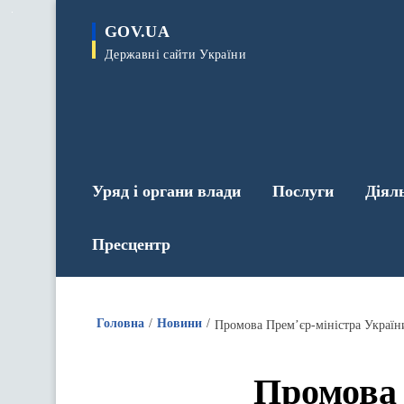
до
основного
GOV.UA
вмісту
Державні сайти України
Уряд і органи влади
Послуги
Діял
Пресцентр
Головна
Новини
Промова Прем’єр-міністра Україн
Промова 