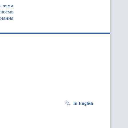
иллями
влюємо
днання
In English