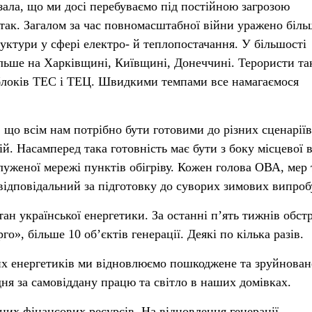
зала, що ми досі перебуваємо під постійною загрозою
так. Загалом за час повномасштабної війни уражено біль
уктури у сфері електро- й теплопостачання. У більшості
ільше на Харківщині, Київщині, Донеччині. Терористи та
облоків ТЕС і ТЕЦ. Швидкими темпами все намагаємося
 що всім нам потрібно бути готовими до різних сценаріїв
й. Насамперед така готовність має бути з боку місцевої 
луженої мережі пунктів обігріву. Кожен голова ОВА, мер 
відповідальний за підготовку до суворих зимових випроб
н української енергетики. За останні п’ять тижнів обст
о», більше 10 об’єктів генерації. Деякі по кілька разів.
х енергетиків ми відновлюємо пошкоджене та зруйнован
ня за самовіддану працю та світло в наших домівках.
них фінансових ресурсів. На відновлення генерації