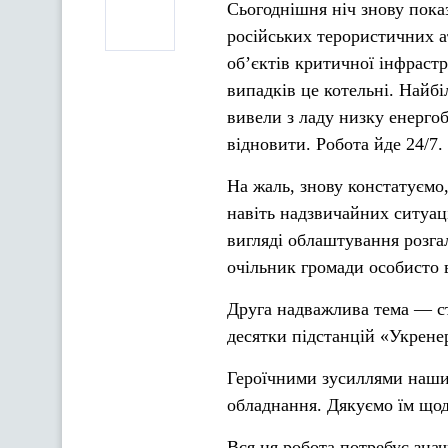
Сьогоднішня ніч знову пока
російських терористичних а
об’єктів критичної інфрастр
випадків це котельні. Найб
вивели з ладу низку енерг
відновити. Робота йде 24/7.
На жаль, знову констатуємо,
навіть надзвичайних ситуаці
вигляді облаштування розга
очільник громади особисто 
Друга надважлива тема — ста
десятки підстанцій «Укренерг
Героїчними зусиллями наши
обладнання. Дякуємо їм щод
Вся ця робота потребує знач