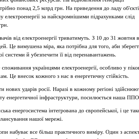
ібно понад 2,5 млрд грн. На приведення до ладу об'єкт
лу електроенергії за найскромнішими підрахунками слід
грн.
ачів від електроенергії триватимуть. З 10 до 31 жовтня 
й. Це вимушена міра, яка потрібна для того, аби зберег
ої системи й убезпечити її від перенавантажень.
е споживання українцями електроенергії, особливо у піко
м. Це внесок кожного з нас в енергетичну стійкість.
и нових ударів росії. Наразі в кожному регіоні здійснюю
сту енергетичної інфраструктури, посилюється наша ППО
ська енергосистема інтегрована до європейської, і це так
алансування нашої мережі.
опи набуває все більш практичного виміру. Один з аспект