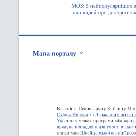
МОЗ: 5 найпопулярніших з
відповідей про донорство 
Мапа порталу
Перейти на сайт Ukraine.ua
Власність Секретаріату Кабінету Мін
Східна Європа
та
Державним агентст
України
у межах програми міжнародн
врядування задля підзвітності влади 
підтримки
Швейцарської агенції розв