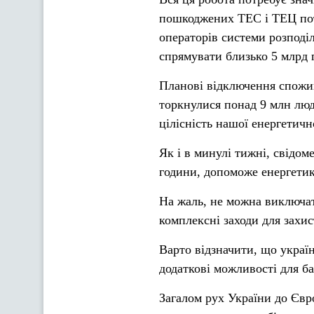
пошкоджених ТЕС і ТЕЦ потр
операторів системи розподі
спрямувати близько 5 млрд 
Планові відключення спожив
торкнулися понад 9 млн люде
цілісність нашої енергетичн
Як і в минулі тижні, свідом
години, допоможе енергетика
На жаль, не можна виключат
комплексні заходи для захи
Варто відзначити, що україн
додаткові можливості для б
Загалом рух України до Євр