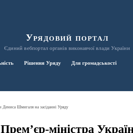
Урядовий портал
Єдиний вебпортал органів виконавчої влади України
ьність
Рішення Уряду
Для громадськості
и Дениса Шмигаля на засіданні Уряду
Прем’єр-міністра Украї