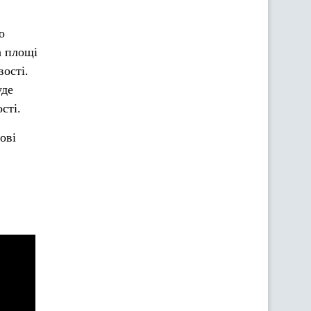
о
а площі
вості.
уде
сті.
ові