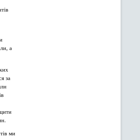
нтів
и
ли, а
ьких
ся за
млн
ів
ищити
ин.
тів ми