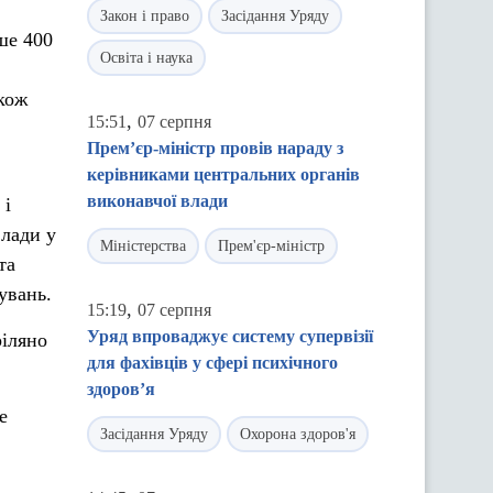
Закон і право
Засідання Уряду
ше 400
Освіта і наука
кож
,
15:51
07 серпня
Прем’єр-міністр провів нараду з
керівниками центральних органів
виконавчої влади
 і
влади у
Міністерства
Прем'єр-міністр
та
увань.
,
15:19
07 серпня
Уряд впроваджує систему супервізії
ріляно
для фахівців у сфері психічного
здоров’я
е
Засідання Уряду
Охорона здоров'я