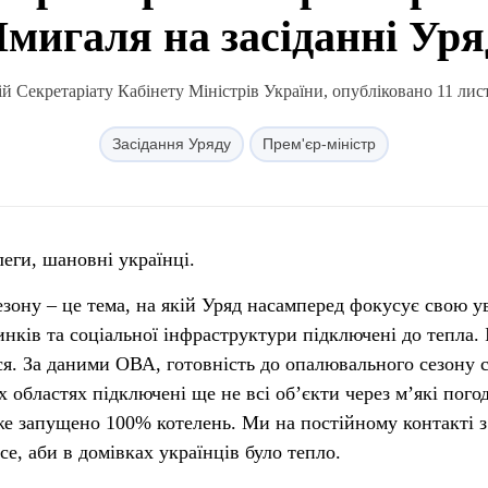
мигаля на засіданні Уря
й Секретаріату Кабінету Міністрів України, опубліковано 11 лист
Засідання Уряду
Прем'єр-міністр
леги, шановні українці.
зону – це тема, на якій Уряд насамперед фокусує свою ув
нків та соціальної інфраструктури підключені до тепла. 
я. За даними ОВА, готовність до опалювального сезону 
областях підключені ще не всі об’єкти через м’які пого
же запущено 100% котелень. Ми на постійному контакті з
е, аби в домівках українців було тепло.