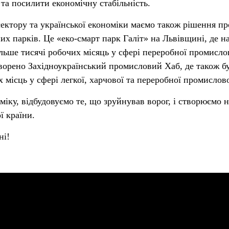
та посилити економічну стабільність.
ектору та української економіки маємо також рішення пр
их парків. Це «еко-смарт парк Галіт» на Львівщині, де н
ільше тисячі робочих місяць у сфері переробної промисло
ворено Західноукраїнський промисловий Хаб, де також б
 місць у сфері легкої, харчової та переробної промислово
іку, відбудовуємо те, що зруйнував ворог, і створюємо н
ї країни.
ні!