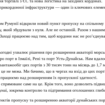
 торгівлі з ЄС та нова логістика на західних кордонах.
прикордонної інфраструктури — один із ключових елеме
ом Румунії відкрили новий пункт пропуску на спільному
, який збудували з нуля. Але не останній. Разом з нашим
Заході працюємо над тим, щоб кордони нас не роз’єднува
ьогодні ухвалює рішення про розширення акваторії морс
ро порт в Ізмаїлі, Рені та порт Усть-Дунайськ. Нам вдало
вантажообіг цих портів з 30 тисяч тонн на місяць до 1,7 
 І це не межа. Ми бачимо, що в чергах на вхід до цих порт
у працюємо над розширенням їх пропускної здатності.
спрямоване саме на це. Крім того, воно дозволить підв
унаї, зокрема контролю та підтримання оголошених глиб
нктів пропуску та розширенню акваторії дунайських пор