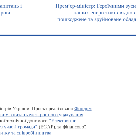
апитань і
Прем’єр-міністр: Героїчними зус
крові
наших енергетиків відно
пошкоджене та зруйноване обла
істрів України. Проєкт реалізовано
Фондом
вом з питань електронного урядування
ої технічної допомоги
"Електронне
та участі громади"
(EGAP), за фінансової
итку та співробітництва