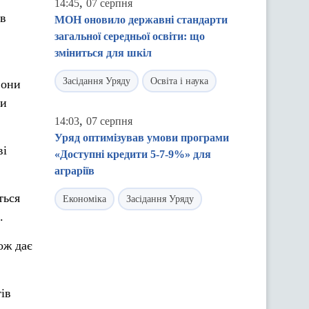
,
14:45
07 серпня
ів
МОН оновило державні стандарти
загальної середньої освіти: що
зміниться для шкіл
Засідання Уряду
Освіта і наука
вони
ти
,
14:03
07 серпня
Уряд оптимізував умови програми
ві
«Доступні кредити 5-7-9%» для
аграріїв
ться
Економіка
Засідання Уряду
.
ож дає
ів