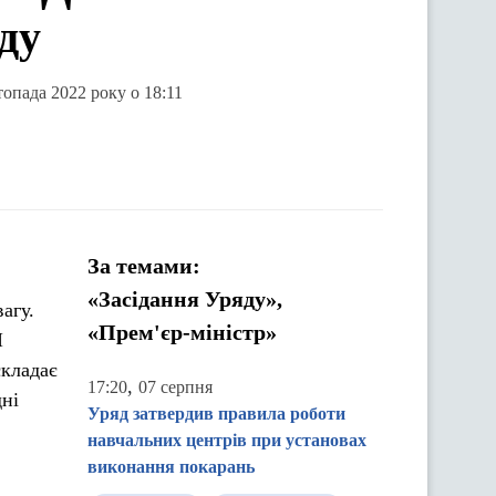
ду
опада 2022 року о 18:11
За темами:
«Засідання Уряду»,
агу.
«Прем'єр-міністр»
І
складає
,
17:20
07 серпня
дні
Уряд затвердив правила роботи
навчальних центрів при установах
виконання покарань