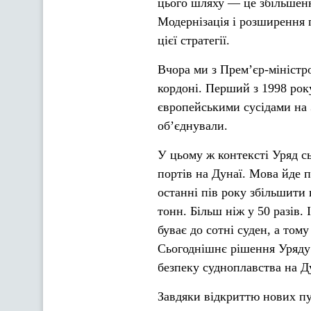
цього шляху — це збільшення
Модернізація і розширення 
цієї стратегії.
Вчора ми з Прем’єр-міністр
кордоні. Перший з 1998 року
європейськими сусідами на 
об’єднували.
У цьому ж контексті Уряд с
портів на Дунаї. Мова йде п
останні пів року збільшити 
тонн. Більш ніж у 50 разів.
буває до сотні суден, а том
Сьогоднішнє рішення Уряду 
безпеку судноплавства на Д
Завдяки відкриттю нових пу