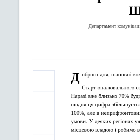
Ш
Департамент комунікаці
Д
оброго дня, шановні ко
Старт опалювального се
Наразі вже близько 70% буди
щодня ця цифра збільшуєтьс
100%, але в неприфронтових 
умови. У деяких регіонах у
місцевою владою і робимо вс