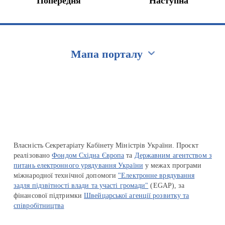
Попередня
Наступна
Мапа порталу
Перейти на сайт Ukraine.ua
Власність Секретаріату Кабінету Міністрів України. Проєкт
реалізовано
Фондом Східна Європа
та
Державним агентством з
питань електронного урядування України
у межах програми
міжнародної технічної допомоги
"Електронне врядування
задля підзвітності влади та участі громади"
(EGAP), за
фінансової підтримки
Швейцарської агенції розвитку та
співробітництва