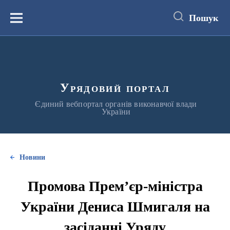
до
основного
Пошук
вмісту
Меню
Урядовий портал
Єдиний вебпортал органів виконавчої влади
України
Новини
Промова Прем’єр-міністра
України Дениса Шмигаля на
засіданні Уряду