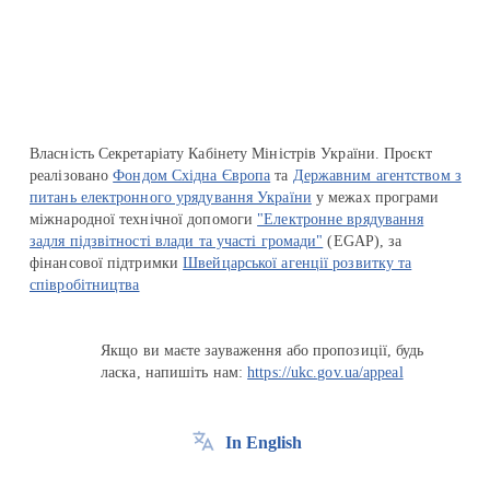
Перейти на сайт Ukraine.ua
Власність Секретаріату Кабінету Міністрів України. Проєкт
реалізовано
Фондом Східна Європа
та
Державним агентством з
питань електронного урядування України
у межах програми
міжнародної технічної допомоги
"Електронне врядування
задля підзвітності влади та участі громади"
(EGAP), за
фінансової підтримки
Швейцарської агенції розвитку та
співробітництва
Якщо ви маєте зауваження або пропозиції, будь
ласка, напишіть нам:
https://ukc.gov.ua/appeal
In English