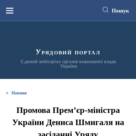
до
основного
Пошук
вмісту
Меню
Урядовий портал
Єдиний вебпортал органів виконавчої влади
України
Новини
Промова Прем’єр-міністра
України Дениса Шмигаля на
засіданні Уряду