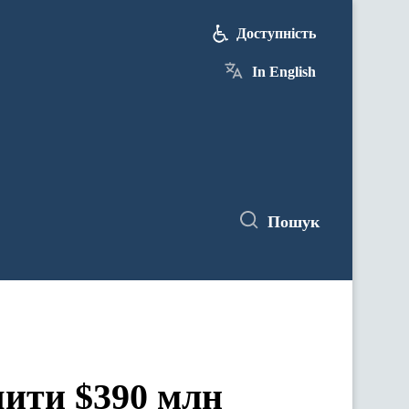
Доступність
In English
Пошук
чити $390 млн