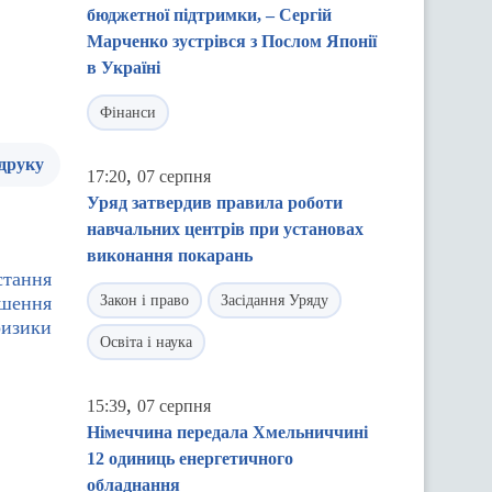
бюджетної підтримки, – Сергій
Марченко зустрівся з Послом Японії
в Україні
Фінанси
 друку
,
17:20
07 серпня
Уряд затвердив правила роботи
навчальних центрів при установах
виконання покарань
стання
ішення
Закон і право
Засідання Уряду
ризики
Освіта і наука
,
15:39
07 серпня
Німеччина передала Хмельниччині
12 одиниць енергетичного
обладнання