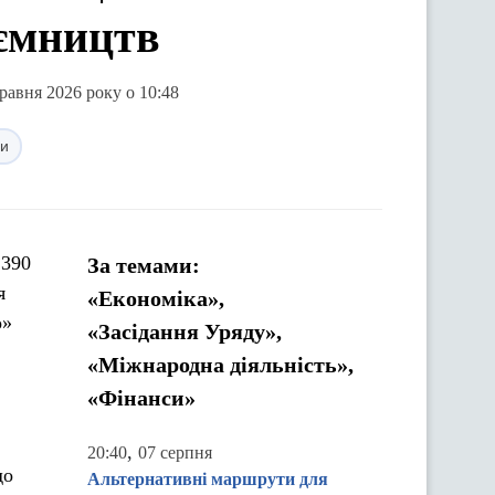
иємництв
травня 2026 року о 10:48
си
 390
За темами:
я
«Економіка»,
о»
«Засідання Уряду»,
«Міжнародна діяльність»,
«Фінанси»
,
20:40
07 серпня
до
Альтернативні маршрути для