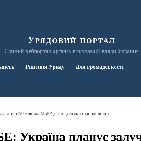
Урядовий портал
Єдиний вебпортал органів виконавчої влади України
ьність
Рішення Уряду
Для громадськості
алучити $390 млн від МБРР для підтримки підприємництв
E: Україна планує залу