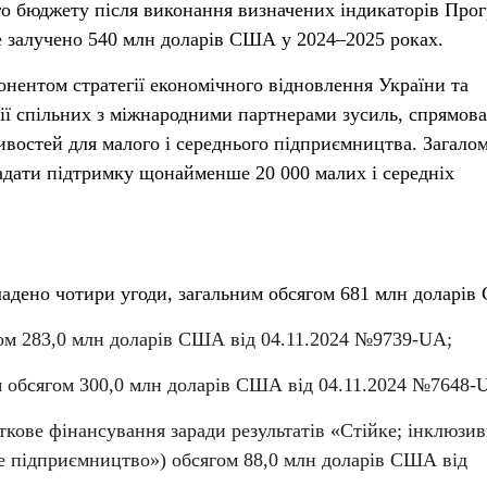
о бюджету після виконання визначених індикаторів Прог
 залучено 540 млн доларів США у 2024–2025 роках.
онентом стратегії економічного відновлення України та
ії спільних з міжнародними партнерами зусиль, спрямов
востей для малого і середнього підприємництва. Загало
адати підтримку щонайменше 20 000 малих і середніх
адено чотири угоди, загальним обсягом 681 млн доларі
гом 283,0 млн доларів США від 04.11.2024 №9739-UA;
я обсягом 300,0 млн доларів США від 04.11.2024 №7648-
ткове фінансування заради результатів «Стійке; інклюзив
е підприємництво») обсягом 88,0 млн доларів США від