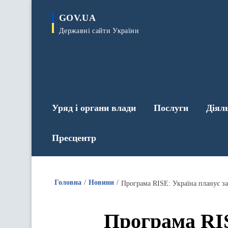
до
основного
GOV.UA
вмісту
Державні сайти України
Уряд і органи влади
Послуги
Діял
Пресцентр
Головна
Новини
Програма RISE: Україна планує з
Програма RIS