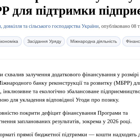
Р для підтримки підпр
, довкілля та сільського господарства України
, опубліковано 08 
кономіка
Засідання Уряду
Міжнародна діяльність
Фінан
ни схвалив залучення додаткового фінансування у розмірі
іжнародного банку реконструкції та розвитку (МБРР) дл
е, інклюзивне та екологічно збалансоване підприємництв
вою для укладення відповідної Угоди про позику.
повністю покрити дефіцит фінансування Програми та
нення запланованих результатів, зокрема у 2026 році.
форматі прямої бюджетної підтримки — кошти надходять 