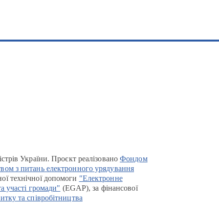
істрів України. Проєкт реалізовано
Фондом
вом з питань електронного урядування
ої технічної допомоги
"Електронне
та участі громади"
(EGAP), за фінансової
итку та співробітництва