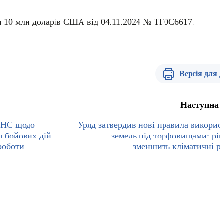
м 10 млн доларів США від 04.11.2024 № TF0C6617.
Версія для
Наступна
СНС щодо
Уряд затвердив нові правила викори
ня бойових дій
земель під торфовищами: р
роботи
зменшить кліматичні 