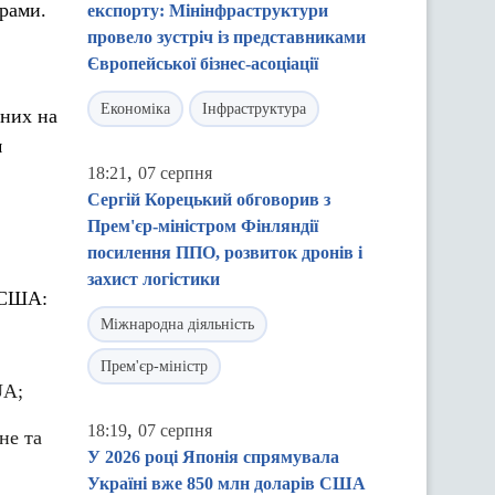
рами.
експорту: Мінінфраструктури
провело зустріч із представниками
Європейської бізнес-асоціації
Економіка
Інфраструктура
аних на
м
,
18:21
07 серпня
Сергій Корецький обговорив з
Прем'єр-міністром Фінляндії
посилення ППО, розвиток дронів і
захист логістики
в США:
Міжнародна діяльність
Прем'єр-міністр
UA;
,
18:19
07 серпня
не та
У 2026 році Японія спрямувала
Україні вже 850 млн доларів США