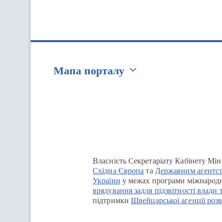
Мапа порталу
Перейти на сайт Ukraine.ua
Власність Секретаріату Кабінету Мін
Східна Європа
та
Державним агентст
України
у межах програми міжнародн
врядування задля підзвітності влади 
підтримки
Швейцарської агенції розв