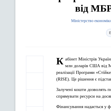
від МБР
Міністерство економіки
Е
К
абінет Міністрів Украї
млн доларів США від М
реалізації Програми «Стійк
(RISE). Це рішення є підста
Залучені кошти дозволять 
спрямувати ресурси на досяг
Фінансування надається у 