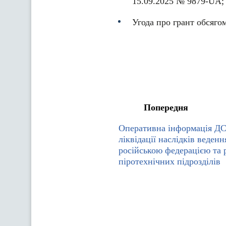
15.09.2025 № 9879-UA;
Угода про грант обсяго
Попередня
Оперативна інформація Д
ліквідації наслідків веден
російською федерацією та 
піротехнічних підрозділів