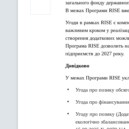
загального фонду державног
В межах Програми RISE вже
Угоди в рамках RISE є комп
важливим кроком у реалізац
створення додаткових можли
Програма RISE дозволить н
підприємств до 2027 року.
Довідково
У межах Програми RISE укл
Угода про позику обся
Угода про фінансуванн
Угоду про позику (Дода
екологічно збалансован