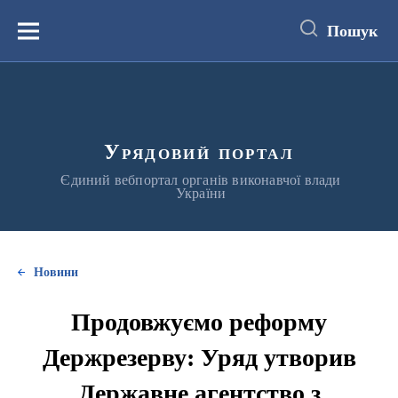
до
основного
Пошук
вмісту
Меню
Урядовий портал
Єдиний вебпортал органів виконавчої влади
України
Новини
Продовжуємо реформу
Держрезерву: Уряд утворив
Державне агентство з