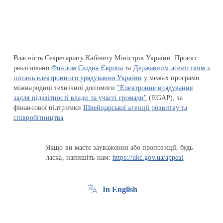
Власність Секретаріату Кабінету Міністрів України. Проєкт
реалізовано
Фондом Східна Європа
та
Державним агентством з
питань електронного урядування України
у межах програми
міжнародної технічної допомоги
"Електронне врядування
задля підзвітності влади та участі громади"
(EGAP), за
фінансової підтримки
Швейцарської агенції розвитку та
співробітництва
Якщо ви маєте зауваження або пропозиції, будь
ласка, напишіть нам:
https://ukc.gov.ua/appeal
In English