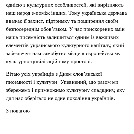
однією з культурних особливостей, які вирізняють
наш народ з-поміж інших. Тому українська держава
вважає її захист, підтримку та поширення своїм
безпосереднім обов’язком. У час прискорених змін
наша писемність залишиться одним із важливих
елементів українського культурного капіталу, який
забезпечує нам самобутнє місце в європейському
культурно-цивілізаційному просторі.
Вітаю усіх українців з Днем слов’янської
писемності і культури! Упевнений, що разом ми
збережемо і примножимо культурну спадщину, яку
для нас оберігало не одне покоління українців.
З повагою