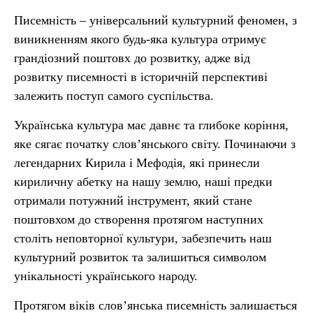
Писемність – універсальний культурний феномен, з
виникненням якого будь-яка культура отримує
грандіозний поштовх до розвитку, адже від
розвитку писемності в історичній перспективі
залежить поступ самого суспільства.
Українська культура має давнє та глибоке коріння,
яке сягає початку слов’янського світу. Починаючи з
легендарних Кирила і Мефодія, які принесли
кириличну абетку на нашу землю, наші предки
отримали потужний інструмент, який стане
поштовхом до створення протягом наступних
століть неповторної культури, забезпечить наш
культурний розвиток та залишиться символом
унікальності українського народу.
Протягом віків слов’янська писемність залишається