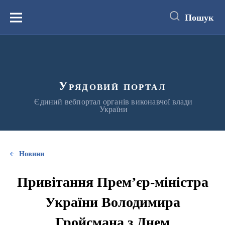
до
основного
Пошук
вмісту
Меню
Урядовий портал
Єдиний вебпортал органів виконавчої влади
України
Новини
Привітання Прем’єр-міністра
України Володимира
Гройсмана з Днем