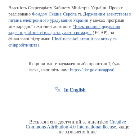
Власність Секретаріату Кабінету Міністрів України. Проєкт
реалізовано
Фондом Східна Європа
та
Державним агентством з
питань електронного урядування України
у межах програми
міжнародної технічної допомоги
"Електронне врядування
задля підзвітності влади та участі громади"
(EGAP), за
фінансової підтримки
Швейцарської агенції розвитку та
співробітництва
Якщо ви маєте зауваження або пропозиції, будь
ласка, напишіть нам:
https://ukc.gov.ua/appeal
In English
Весь контент доступний за ліцензією
Creative
Commons Attribution 4.0 International license
, якщо
не зазначено інше