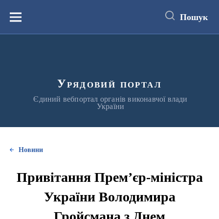
до
основного
Пошук
вмісту
Меню
Урядовий портал
Єдиний вебпортал органів виконавчої влади
України
Новини
Привітання Прем’єр-міністра
України Володимира
Гройсмана з Днем