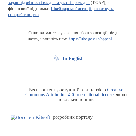
задля підзвітності влади та участі громади"
(EGAP), за
фінансової підтримки
Швейцарської агенції розвитку та
співробітництва
Якщо ви маєте зауваження або пропозиції, будь
ласка, напишіть нам:
https://ukc.gov.ua/appeal
In English
Весь контент доступний за ліцензією
Creative
Commons Attribution 4.0 International license
, якщо
не зазначено інше
розробник порталу