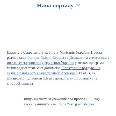
Мапа порталу
Перейти на сайт Ukraine.ua
Власність Секретаріату Кабінету Міністрів України. Проєкт
реалізовано
Фондом Східна Європа
та
Державним агентством з
питань електронного урядування України
у межах програми
міжнародної технічної допомоги
"Електронне врядування
задля підзвітності влади та участі громади"
(EGAP), за
фінансової підтримки
Швейцарської агенції розвитку та
співробітництва
Якщо ви маєте зауваження або пропозиції, будь
ласка, напишіть нам:
https://ukc.gov.ua/appeal