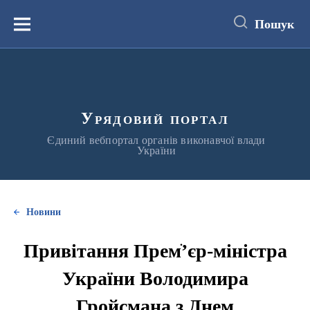
до
основного
Пошук
вмісту
Меню
Урядовий портал
Єдиний вебпортал органів виконавчої влади
України
Новини
Привітання Премֹ’єр-міністра
України Володимира
Гройсмана з Днем