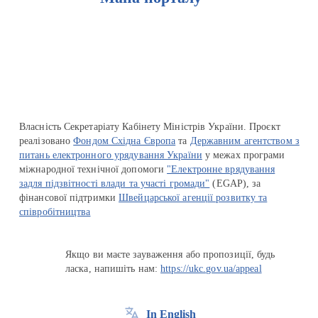
Перейти на сайт Ukraine.ua
Власність Секретаріату Кабінету Міністрів України. Проєкт
реалізовано
Фондом Східна Європа
та
Державним агентством з
питань електронного урядування України
у межах програми
міжнародної технічної допомоги
"Електронне врядування
задля підзвітності влади та участі громади"
(EGAP), за
фінансової підтримки
Швейцарської агенції розвитку та
співробітництва
Якщо ви маєте зауваження або пропозиції, будь
ласка, напишіть нам:
https://ukc.gov.ua/appeal
In English