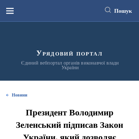
до
основного
Пошук
вмісту
Меню
Урядовий портал
Єдиний вебпортал органів виконавчої влади
України
Новини
Президент Володимир
Зеленський підписав Закон
України, який дозволяє