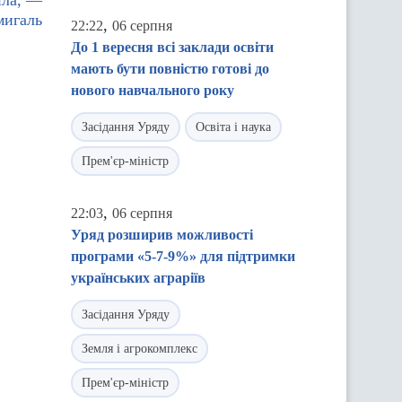
пла, —
игаль
,
22:22
06 серпня
До 1 вересня всі заклади освіти
мають бути повністю готові до
нового навчального року
Засідання Уряду
Освіта і наука
Прем'єр-міністр
,
22:03
06 серпня
Уряд розширив можливості
програми «5-7-9%» для підтримки
українських аграріїв
Засідання Уряду
Земля і агрокомплекс
Прем'єр-міністр