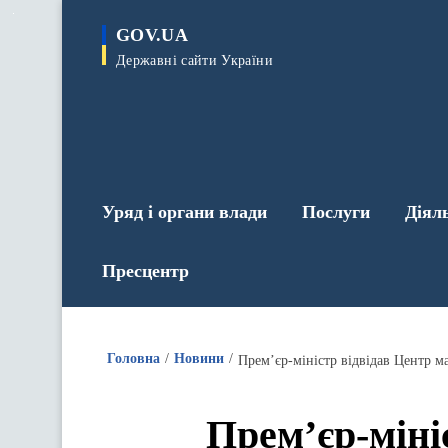
до
основного
GOV.UA
вмісту
Державні сайти України
Уряд і органи влади
Послуги
Діял
Пресцентр
Головна
Новини
Прем’єр-міністр відвідав Центр м
Прем’єр-міні