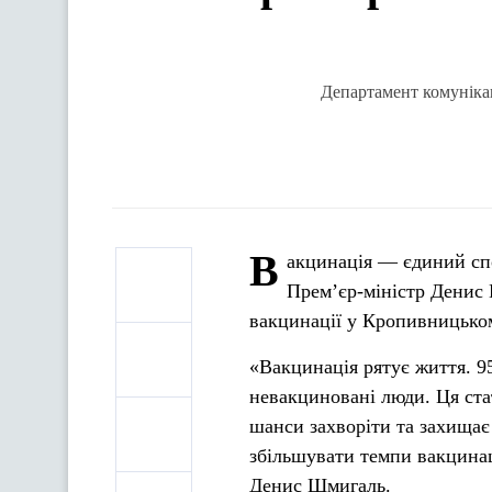
Департамент комунікац
В
акцинація — єдиний сп
Прем’єр-міністр Денис 
вакцинації у Кропивницько
«Вакцинація рятує життя. 9
невакциновані люди. Ця ста
шанси захворіти та захищає
збільшувати темпи вакцинац
Денис Шмигаль.