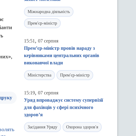
Міжнародна діяльність
ає
Прем'єр-міністр
іанти
ть
,
15:51
07 серпня
Прем’єр-міністр провів нараду з
керівниками центральних органів
них»,
виконавчої влади
Міністерства
Прем'єр-міністр
,
15:19
07 серпня
 друку
Уряд впроваджує систему супервізії
для фахівців у сфері психічного
здоров’я
Засідання Уряду
Охорона здоров'я
волять