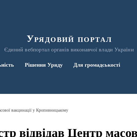
Урядовий портал
Єдиний вебпортал органів виконавчої влади України
ьність
Рішення Уряду
Для громадськості
асової вакцинації у Кропивницькому
стр відвідав Центр масов