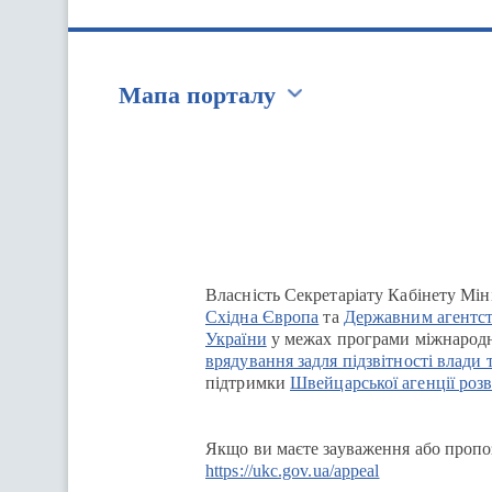
Мапа порталу
Перейти на сайт Ukraine.ua
Власність Секретаріату Кабінету Мін
Східна Європа
та
Державним агентст
України
у межах програми міжнародн
врядування задля підзвітності влади 
підтримки
Швейцарської агенції розв
Якщо ви маєте зауваження або пропоз
https://ukc.gov.ua/appeal