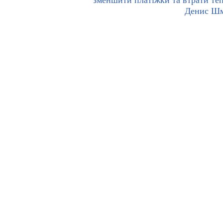
зменшити платіжки та втрати те
Денис Шм