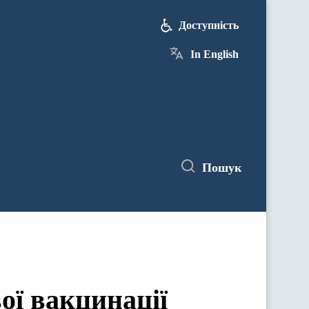
Доступність
In English
Пошук
ої вакцинації