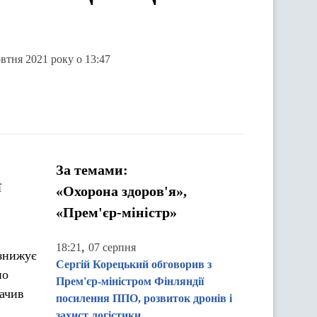
втня 2021 року о 13:47
За темами:
ї
«Охорона здоров'я»,
«Прем'єр-міністр»
,
18:21
07 серпня
 знижує
Сергій Корецький обговорив з
но
Прем'єр-міністром Фінляндії
начив
посилення ППО, розвиток дронів і
захист логістики