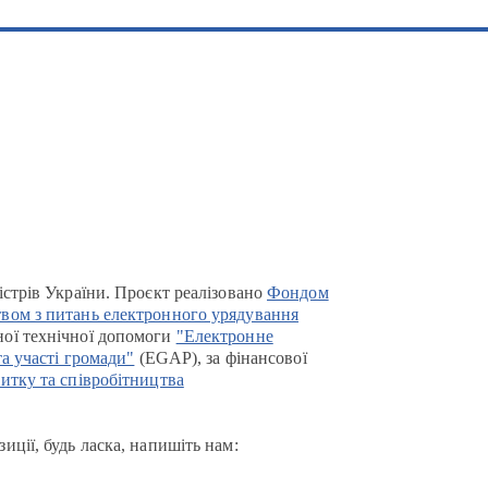
істрів України. Проєкт реалізовано
Фондом
вом з питань електронного урядування
ої технічної допомоги
"Електронне
та участі громади"
(EGAP), за фінансової
итку та співробітництва
иції, будь ласка, напишіть нам: