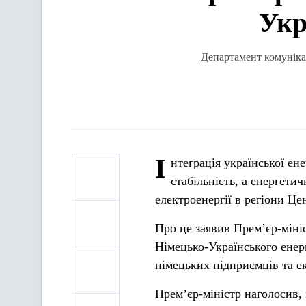
Укр
Департамент комунікац
І
нтеграція української е
стабільність, а енергети
електроенергії в регіони Це
Про це заявив Прем’єр-міні
Німецько-Українського енер
німецьких підприємців та ек
Прем’єр-міністр наголосив,