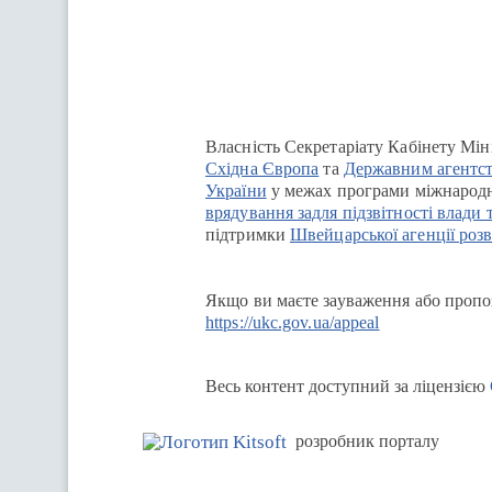
Перейти на сайт Ukraine.ua
Власність Секретаріату Кабінету Мін
Східна Європа
та
Державним агентст
України
у межах програми міжнародн
врядування задля підзвітності влади 
підтримки
Швейцарської агенції розв
Якщо ви маєте зауваження або пропоз
https://ukc.gov.ua/appeal
Весь контент доступний за ліцензією
розробник порталу