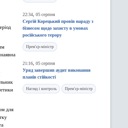
,
22:34
05 серпня
Сергій Корецький провів нараду з
еріод
бізнесом щодо захисту в умовах
російського терору
им
Прем'єр-міністр
 наявна
,
21:16
05 серпня
Уряд завершив аудит виконання
Н
планів стійкості
ільник
Нагляд і контроль
Прем'єр-міністр
гетики
ом для
тку
та