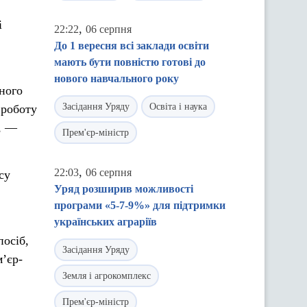
і
,
22:22
06 серпня
До 1 вересня всі заклади освіти
мають бути повністю готові до
нового навчального року
ного
Засідання Уряду
Освіта і наука
 роботу
, —
Прем'єр-міністр
,
22:03
06 серпня
су
Уряд розширив можливості
програми «5-7-9%» для підтримки
українських аграріїв
посіб,
Засідання Уряду
’єр-
Земля і агрокомплекс
Прем'єр-міністр