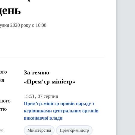
день
удня 2020 року о 16:08
ого
За темою
ня
«Прем'єр-міністр»
,
15:51
07 серпня
ршого
Прем’єр-міністр провів нараду з
стю
керівниками центральних органів
виконавчої влади
іж
Міністерства
Прем'єр-міністр