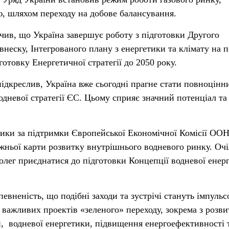
, шляхом переходу на добове балансування.
ачив, що Україна завершує роботу з підготовки Другого
неску, Інтегрованого плану з енергетики та клімату на п
готовку Енергетичної стратегії до 2050 року.
ідкреслив, Україна вже сьогодні прагне стати повноцінн
одневої стратегії ЄС. Цьому сприяє значний потенціал та
тики за підтримки Європейської Економічної Комісії ОО
ньої карти розвитку внутрішнього водневого ринку. Оч
олег приєднатися до підготовки Концепції водневої енер
евненість, що подібні заходи та зустрічі стануть імпульс
о важливих проектів «зеленого» переходу, зокрема з розви
, водневої енергетики, підвищення енергоефективності 