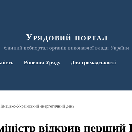
Урядовий портал
Єдиний вебпортал органів виконавчої влади України
ьність
Рішення Уряду
Для громадськості
Німецько-Український енергетичний день
міністр відкрив перший 