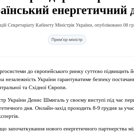
аїнський енергетичний 
ій Секретаріату Кабінету Міністрів України, опубліковано 08 гр
Прем'єр-міністр
нергосистеми до європейського ринку суттєво підвищить й
чна незалежність України гарантуватиме безпеку постачан
нтральної та Східної Європи.
стр України Денис Шмигаль у своєму виступі під час пе
гетичного дня. Онлайн-захід проходить 8-9 грудня за уча
спертів.
 що започаткування нового енергетичного партнерства м