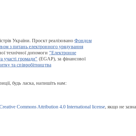
істрів України. Проєкт реалізовано
Фондом
вом з питань електронного урядування
ої технічної допомоги
"Електронне
та участі громади"
(EGAP), за фінансової
итку та співробітництва
иції, будь ласка, напишіть нам:
Creative Commons Attribution 4.0 International license
, якщо не зазн