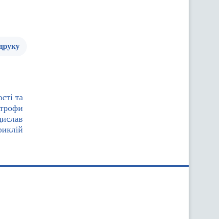
 друку
сті та
строфи
дислав
риклій