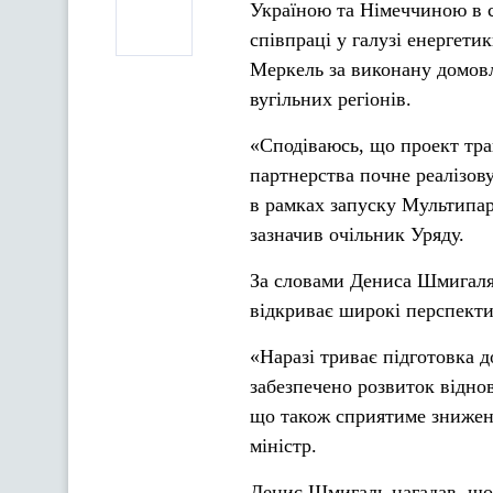
Україною та Німеччиною в с
співпраці у галузі енергет
Меркель за виконану домовл
вугільних регіонів.
«Сподіваюсь, що проект тра
партнерства почне реалізов
в рамках запуску Мультипар
зазначив очільник Уряду.
За словами Дениса Шмигаля,
відкриває широкі перспекти
«Наразі триває підготовка д
забезпечено розвиток відно
що також сприятиме зниженн
міністр.
Денис Шмигаль нагадав, що 