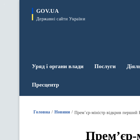
до
основного
GOV.UA
вмісту
Державні сайти України
Уряд і органи влади
Послуги
Діял
Пресцентр
Головна
Новини
Прем’єр-міністр відкрив перший 
Прем’єр-