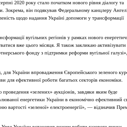
ерпні 2020 року стало початком нового рівня діалогу та
ики. Зокрема, він подякував Федеральному канцлеру Ангел
еність щодо надання Україні допомоги у трансформації
нсформації вугільних регіонів у рамках нового енергетич
уватися вже цього місяця. Я також закликаю активізувати
тнерського фонду з підтримки реформи вугільної галузі»
 для України впровадження Європейського зеленого кур
ви для ефективної роботи багатьох секторів економіки.
о проведення «зелених» аукціонів, завдяки яким буде
влюваної енергетики України в економічно ефективний с
ю вартості «зеленої» електроенергії», — відзначив Прем
Уряд України встановив режим роботи газового ринку,