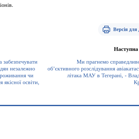
іонів.
Версія для
Наступна
а забезпечувати
Ми прагнемо справедливо
адян незалежно
об’єктивного розслідування авіаката
 проживання чи
літака МАУ в Тегерані, - Вла
я якісної освіти,
К