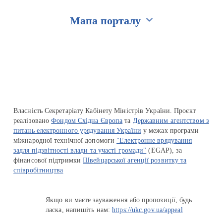
Мапа порталу
Перейти на сайт Ukraine.ua
Власність Секретаріату Кабінету Міністрів України. Проєкт
реалізовано
Фондом Східна Європа
та
Державним агентством з
питань електронного урядування України
у межах програми
міжнародної технічної допомоги
"Електронне врядування
задля підзвітності влади та участі громади"
(EGAP), за
фінансової підтримки
Швейцарської агенції розвитку та
співробітництва
Якщо ви маєте зауваження або пропозиції, будь
ласка, напишіть нам:
https://ukc.gov.ua/appeal