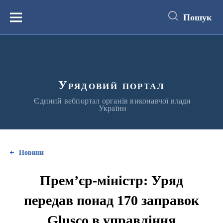
до
основного
Пошук
вмісту
Меню
Урядовий портал
Єдиний вебпортал органів виконавчої влади
України
Новини
Прем’єр-міністр: Уряд
передав понад 170 заправок
Glusco в управління