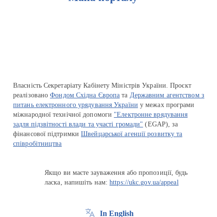
Перейти на сайт Ukraine.ua
Власність Секретаріату Кабінету Міністрів України. Проєкт
реалізовано
Фондом Східна Європа
та
Державним агентством з
питань електронного урядування України
у межах програми
міжнародної технічної допомоги
"Електронне врядування
задля підзвітності влади та участі громади"
(EGAP), за
фінансової підтримки
Швейцарської агенції розвитку та
співробітництва
Якщо ви маєте зауваження або пропозиції, будь
ласка, напишіть нам:
https://ukc.gov.ua/appeal
In English