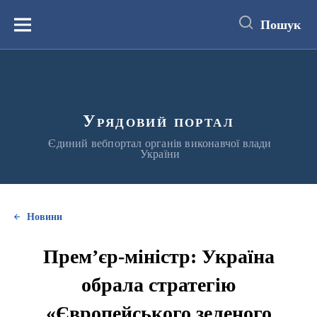
до
основного
Пошук
вмісту
Меню
Урядовий портал
Єдиний вебпортал органів виконавчої влади
України
Новини
Прем’єр-міністр: Україна
обрала стратегію
«Європейського зеленого