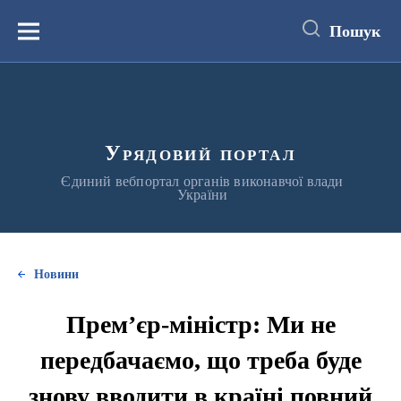
до
основного
Пошук
вмісту
Меню
Урядовий портал
Єдиний вебпортал органів виконавчої влади
України
Новини
Прем’єр-міністр: Ми не
передбачаємо, що треба буде
знову вводити в країні повний