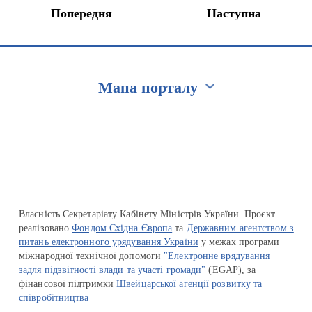
Попередня
Наступна
Мапа порталу
Перейти на сайт Ukraine.ua
Власність Секретаріату Кабінету Міністрів України. Проєкт
реалізовано
Фондом Східна Європа
та
Державним агентством з
питань електронного урядування України
у межах програми
міжнародної технічної допомоги
"Електронне врядування
задля підзвітності влади та участі громади"
(EGAP), за
фінансової підтримки
Швейцарської агенції розвитку та
співробітництва