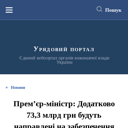
до
основного
Пошук
вмісту
Меню
Урядовий портал
Єдиний вебпортал органів виконавчої влади
України
Новини
Прем’єр-міністр: Додатково
73,3 млрд грн будуть
направлені на забезпечення