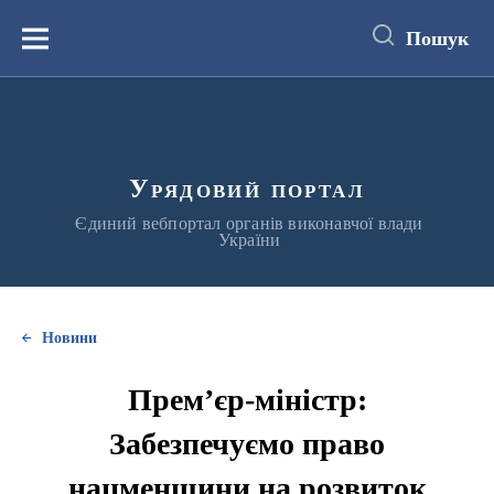
до
основного
Пошук
вмісту
Меню
Урядовий портал
Єдиний вебпортал органів виконавчої влади
України
Новини
Прем’єр-міністр:
Забезпечуємо право
нацменшини на розвиток