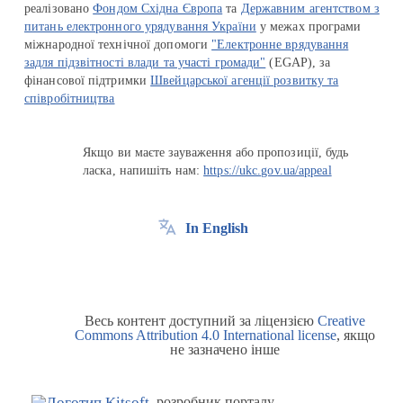
реалізовано
Фондом Східна Європа
та
Державним агентством з
питань електронного урядування України
у межах програми
міжнародної технічної допомоги
"Електронне врядування
задля підзвітності влади та участі громади"
(EGAP), за
фінансової підтримки
Швейцарської агенції розвитку та
співробітництва
Якщо ви маєте зауваження або пропозиції, будь
ласка, напишіть нам:
https://ukc.gov.ua/appeal
In English
Весь контент доступний за ліцензією
Creative
Commons Attribution 4.0 International license
, якщо
не зазначено інше
розробник порталу