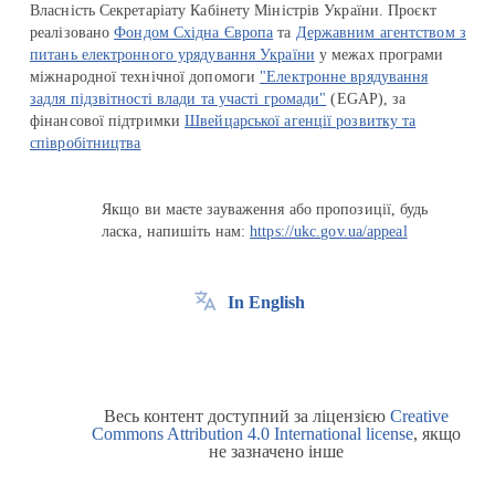
Власність Секретаріату Кабінету Міністрів України. Проєкт
реалізовано
Фондом Східна Європа
та
Державним агентством з
питань електронного урядування України
у межах програми
міжнародної технічної допомоги
"Електронне врядування
задля підзвітності влади та участі громади"
(EGAP), за
фінансової підтримки
Швейцарської агенції розвитку та
співробітництва
Якщо ви маєте зауваження або пропозиції, будь
ласка, напишіть нам:
https://ukc.gov.ua/appeal
In English
Весь контент доступний за ліцензією
Creative
Commons Attribution 4.0 International license
, якщо
не зазначено інше