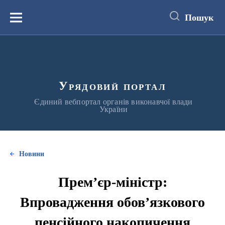
до
основного
Пошук
вмісту
Меню
Урядовий портал
Єдиний вебпортал органів виконавчої влади
України
Новини
Прем’єр-міністр:
Впровадження обов’язкового
пенсійного накопичення