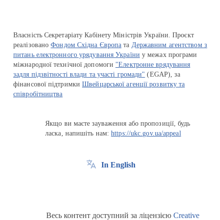
Власність Секретаріату Кабінету Міністрів України. Проєкт
реалізовано
Фондом Східна Європа
та
Державним агентством з
питань електронного урядування України
у межах програми
міжнародної технічної допомоги
"Електронне врядування
задля підзвітності влади та участі громади"
(EGAP), за
фінансової підтримки
Швейцарської агенції розвитку та
співробітництва
Якщо ви маєте зауваження або пропозиції, будь
ласка, напишіть нам:
https://ukc.gov.ua/appeal
In English
Весь контент доступний за ліцензією
Creative