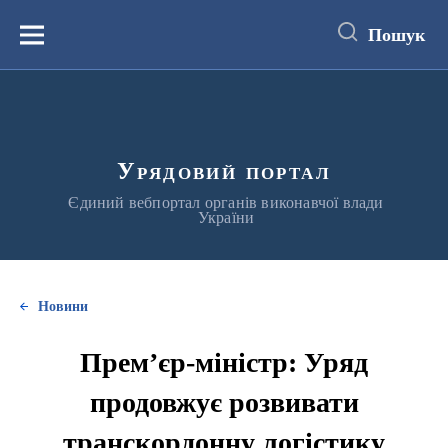
до
основного
Пошук
вмісту
Меню
Урядовий портал
Єдиний вебпортал органів виконавчої влади
України
Новини
Прем’єр-міністр: Уряд
продовжує розвивати
транскордонну логістику