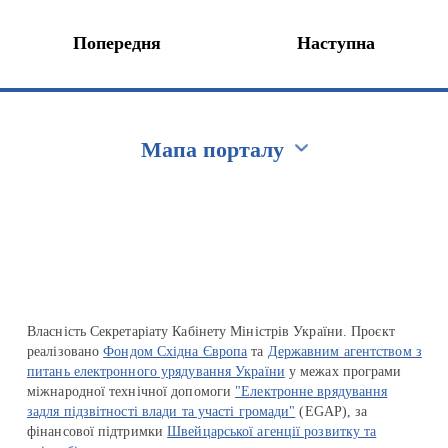
Попередня
Наступна
Мапа порталу
Перейти на сайт Ukraine.ua
Власність Секретаріату Кабінету Міністрів України. Проєкт
реалізовано
Фондом Східна Європа
та
Державним агентством з
питань електронного урядування України
у межах програми
міжнародної технічної допомоги
"Електронне врядування
задля підзвітності влади та участі громади"
(EGAP), за
фінансової підтримки
Швейцарської агенції розвитку та