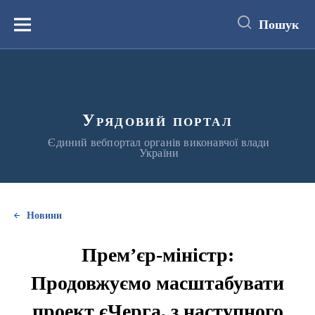
до
основного
Пошук
вмісту
Меню
Урядовий портал
Єдиний вебпортал органів виконавчої влади
України
Новини
Прем’єр-міністр:
Продовжуємо масштабувати
проект єЧерга, з наступного