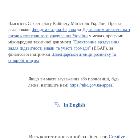
Власність Секретаріату Кабінету Міністрів України. Проєкт
реалізовано
Фондом Східна Європа
та
Державним агентством з
питань електронного урядування України
у межах програми
міжнародної технічної допомоги
"Електронне врядування
задля підзвітності влади та участі громади"
(EGAP), за
фінансової підтримки
Швейцарської агенції розвитку та
співробітництва
Якщо ви маєте зауваження або пропозиції, будь
ласка, напишіть нам:
https://ukc.gov.ua/appeal
In English
Весь контент доступний за ліцензією
Creative