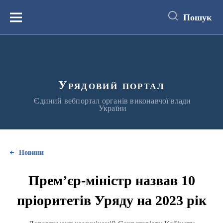
до
основного
Пошук
вмісту
Меню
Урядовий портал
Єдиний вебпортал органів виконавчої влади
України
Новини
Прем’єр-міністр назвав 10
пріоритетів Уряду на 2023 рік