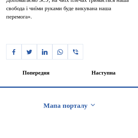
Допомагаємо ЗСУ, на чиїх плечах тримається наша
свобода і чиїми руками буде викувана наша
перемога».
Попередня
Наступна
Мапа порталу
Перейти на сайт Ukraine.ua