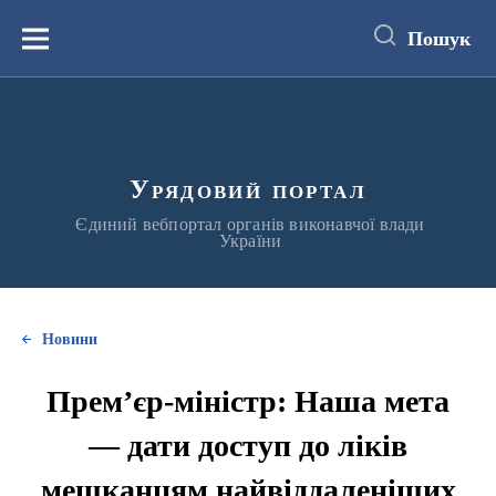
до
основного
Пошук
вмісту
Меню
Урядовий портал
Єдиний вебпортал органів виконавчої влади
України
Новини
Прем’єр-міністр: Наша мета
— дати доступ до ліків
мешканцям найвіддаленіших