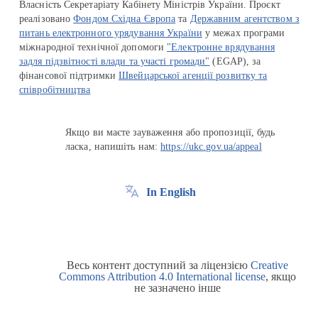
Власність Секретаріату Кабінету Міністрів України. Проєкт
реалізовано
Фондом Східна Європа
та
Державним агентством з
питань електронного урядування України
у межах програми
міжнародної технічної допомоги
"Електронне врядування
задля підзвітності влади та участі громади"
(EGAP), за
фінансової підтримки
Швейцарської агенції розвитку та
співробітництва
Якщо ви маєте зауваження або пропозиції, будь
ласка, напишіть нам:
https://ukc.gov.ua/appeal
In English
Весь контент доступний за ліцензією
Creative
Commons Attribution 4.0 International license
, якщо
не зазначено інше