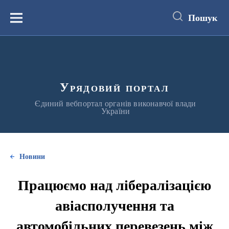
до
основного
Пошук
вмісту
Меню
Урядовий портал
Єдиний вебпортал органів виконавчої влади
України
Новини
Працюємо над лібералізацією
авіасполучення та
автомобільних перевезень між