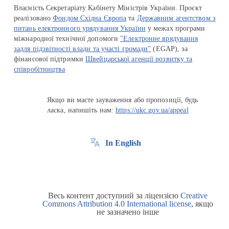
Власність Секретаріату Кабінету Міністрів України. Проєкт
реалізовано
Фондом Східна Європа
та
Державним агентством з
питань електронного урядування України
у межах програми
міжнародної технічної допомоги
"Електронне врядування
задля підзвітності влади та участі громади"
(EGAP), за
фінансової підтримки
Швейцарської агенції розвитку та
співробітництва
Якщо ви маєте зауваження або пропозиції, будь
ласка, напишіть нам:
https://ukc.gov.ua/appeal
In English
Весь контент доступний за ліцензією
Creative
Commons Attribution 4.0 International license
, якщо
не зазначено інше