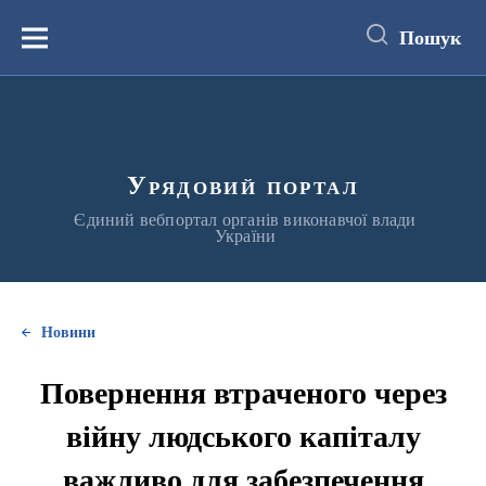
до
основного
Пошук
вмісту
Меню
Урядовий портал
Єдиний вебпортал органів виконавчої влади
України
Новини
Повернення втраченого через
війну людського капіталу
важливо для забезпечення