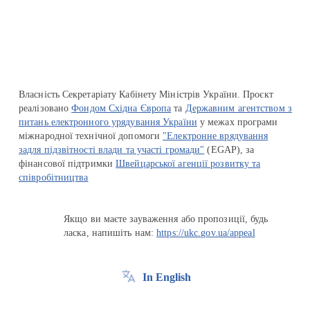
Перейти на сайт Ukraine.ua
Власність Секретаріату Кабінету Міністрів України. Проєкт
реалізовано
Фондом Східна Європа
та
Державним агентством з
питань електронного урядування України
у межах програми
міжнародної технічної допомоги
"Електронне врядування
задля підзвітності влади та участі громади"
(EGAP), за
фінансової підтримки
Швейцарської агенції розвитку та
співробітництва
Якщо ви маєте зауваження або пропозиції, будь
ласка, напишіть нам:
https://ukc.gov.ua/appeal
In English