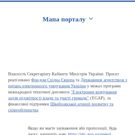
Мапа порталу
Перейти на сайт Ukraine.ua
Власність Секретаріату Кабінету Міністрів України. Проєкт
реалізовано
Фондом Східна Європа
та
Державним агентством з
питань електронного урядування України
у межах програми
міжнародної технічної допомоги
"Електронне врядування
задля підзвітності влади та участі громади"
(EGAP), за
фінансової підтримки
Швейцарської агенції розвитку та
співробітництва
Якщо ви маєте зауваження або пропозиції, будь
ласка, напишіть нам:
https://ukc.gov.ua/appeal