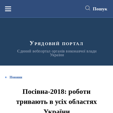
до
основного
Пошук
вмісту
Меню
Урядовий портал
Єдиний вебпортал органів виконавчої влади
України
Новини
Посівна-2018: роботи
тривають в усіх областях
України