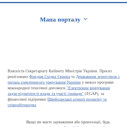
Мапа порталу
Перейти на сайт Ukraine.ua
Власність Секретаріату Кабінету Міністрів України. Проєкт
реалізовано
Фондом Східна Європа
та
Державним агентством з
питань електронного урядування України
у межах програми
міжнародної технічної допомоги
"Електронне врядування
задля підзвітності влади та участі громади"
(EGAP), за
фінансової підтримки
Швейцарської агенції розвитку та
співробітництва
Якщо ви маєте зауваження або пропозиції, будь