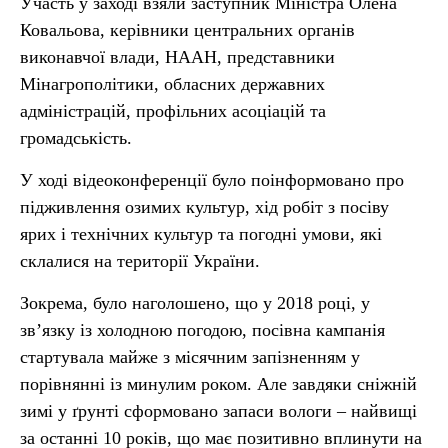
Участь у заході взяли заступник Міністра Олена
Ковальова, керівники центральних органів
виконавчої влади, НААН, представники
Мінагрополітики, обласних державних
адміністрацій, профільних асоціацій та
громадськість.
У ході відеоконференції було поінформовано про
підживлення озимих культур, хід робіт з посіву
ярих і технічних культур та погодні умови, які
склалися на території України.
Зокрема, було наголошено, що у 2018 році, у
зв’язку із холодною погодою, посівна кампанія
стартувала майже з місячним запізненням у
порівнянні із минулим роком. Але завдяки сніжній
зимі у ґрунті сформовано запаси вологи – найвищі
за останні 10 років, що має позитивно вплинути на