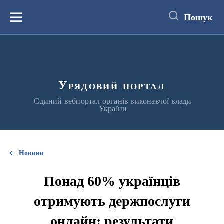
до
основного
Пошук
вмісту
Меню
Урядовий портал
Єдиний вебпортал органів виконавчої влади
України
Новини
Понад 60% українців
отримують держпослуги
онлайн: результати