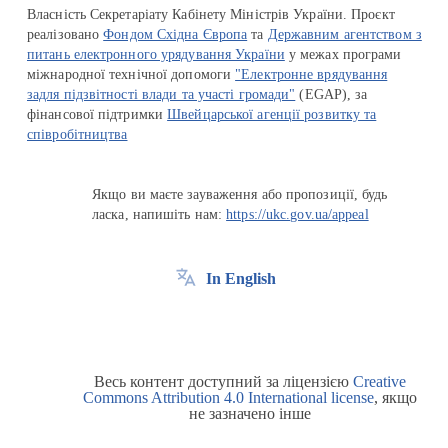
Власність Секретаріату Кабінету Міністрів України. Проєкт
реалізовано
Фондом Східна Європа
та
Державним агентством з
питань електронного урядування України
у межах програми
міжнародної технічної допомоги
"Електронне врядування
задля підзвітності влади та участі громади"
(EGAP), за
фінансової підтримки
Швейцарської агенції розвитку та
співробітництва
Якщо ви маєте зауваження або пропозиції, будь
ласка, напишіть нам:
https://ukc.gov.ua/appeal
In English
Весь контент доступний за ліцензією
Creative
Commons Attribution 4.0 International license
, якщо
не зазначено інше