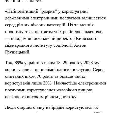
зменшилася на 5%.
«Найпомітніший “розрив” у користуванні
державними електронними послугами залишається
серед різних вікових категорій. Ця тенденція
простежується протягом усіх років дослідження»,
— повідомив виконавчий директор Київського
міжнародного інституту соціології Антон
Грушецький.
Так, 89% українців віком 18–29 років у 2023-му
користувалися принаймні однією послугою. Серед
опитаних віком 70 років та більше таких
користувачів лише 30%. Найчастіше електронними
послугами користувалися чоловіки з вищою
освітою та високим рівнем достатку.
Люди старшого віку найрідше користуються як