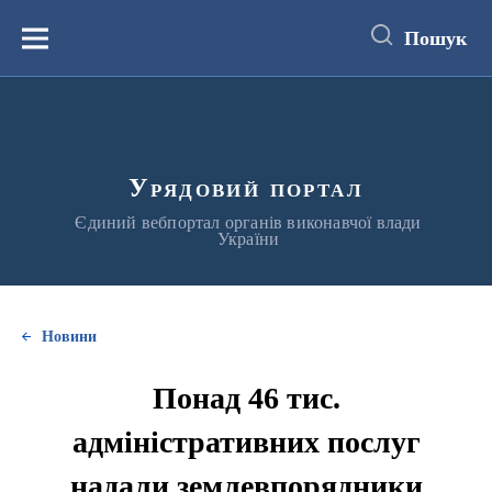
до
основного
Пошук
вмісту
Меню
Урядовий портал
Єдиний вебпортал органів виконавчої влади
України
Новини
Понад 46 тис.
адміністративних послуг
надали землевпорядники