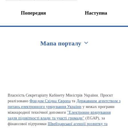
Попередня
Наступна
Мапа порталу
Перейти на сайт Ukraine.ua
Власність Секретаріату Кабінету Міністрів України. Проєкт
реалізовано
Фондом Східна Європа
та
Державним агентством з
питань електронного урядування України
у межах програми
міжнародної технічної допомоги
"Електронне врядування
задля підзвітності влади та участі громади"
(EGAP), за
фінансової підтримки
Швейцарської агенції розвитку та