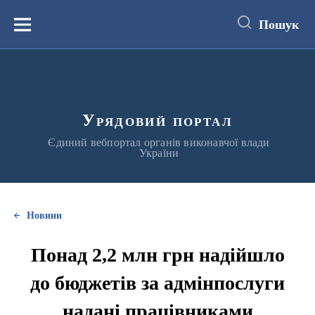
до
основного
Пошук
вмісту
Меню
Урядовий портал
Єдиний вебпортал органів виконавчої влади
України
Новини
Понад 2,2 млн грн надійшло
до бюджетів за адмінпослуги
надані працівниками