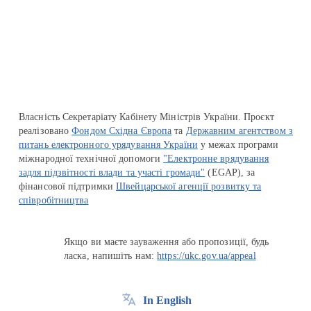
Перейти на сайт Ukraine.ua
Власність Секретаріату Кабінету Міністрів України. Проєкт
реалізовано
Фондом Східна Європа
та
Державним агентством з
питань електронного урядування України
у межах програми
міжнародної технічної допомоги
"Електронне врядування
задля підзвітності влади та участі громади"
(EGAP), за
фінансової підтримки
Швейцарської агенції розвитку та
співробітництва
Якщо ви маєте зауваження або пропозиції, будь
ласка, напишіть нам:
https://ukc.gov.ua/appeal
In English