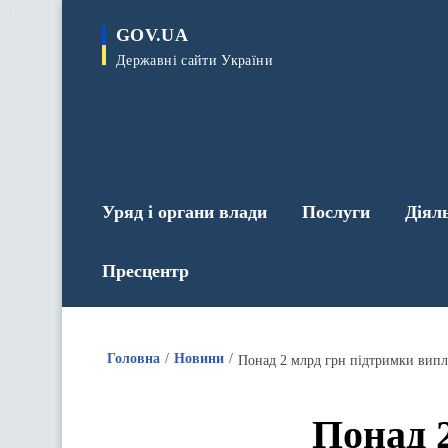
до
основного
GOV.UA
вмісту
Державні сайти України
Уряд і органи влади
Послуги
Діял
Пресцентр
Головна
Новини
Понад 