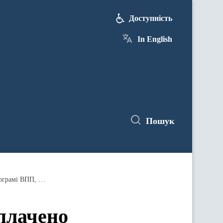
Доступність
In English
Пошук
Понад 2 млрд грн підтримки виплачено українським пенсіонерам із зони бойових дій, завдяки спільній програмі ВПП, Мінсоцполітики та ПФУ
плачено