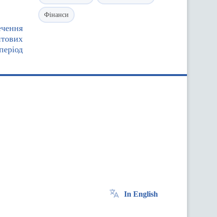
Фінанси
ечення
нтових
період
In English