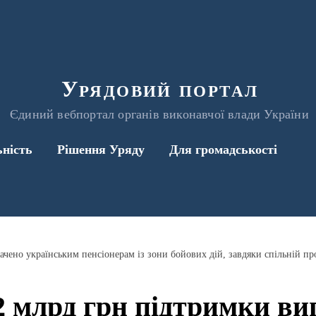
Урядовий портал
Єдиний вебпортал органів виконавчої влади України
ьність
Рішення Уряду
Для громадськості
2 млрд грн підтримки ви