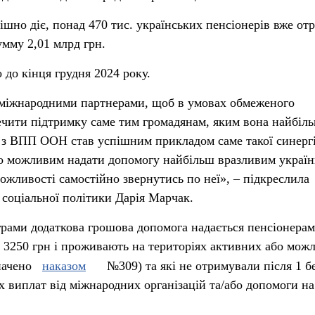
ішно діє, понад 470 тис. українських пенсіонерів вже от
мму 2,01 млрд грн.
 до кінця грудня 2024 року.
 міжнародними партнерами, щоб в умовах обмеженого
ечити підтримку саме тим громадянам, яким вона найбіл
 з ВПП ООН став успішним прикладом саме такої синергі
о можливим надати допомогу найбільш вразливим украї
можливості самостійно звернутись по неї», – підкреслила
соціальної політики Дарія Марчак.
рами додаткова грошова допомога надається пенсіонерам,
 3250 грн і проживають на територіях активних або мож
значено
наказом
№309) та які не отримували після 1 б
х виплат від міжнародних організацій та/або допомоги на