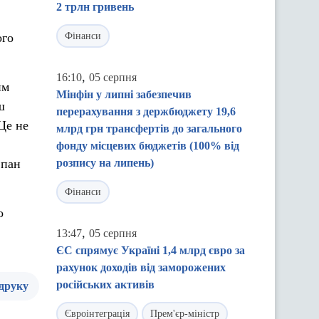
2 трлн гривень
ого
Фінанси
,
16:10
05 серпня
им
Мінфін у липні забезпечив
ш
перерахування з держбюджету 19,6
Це не
млрд грн трансфертів до загального
фонду місцевих бюджетів (100% від
 пан
розпису на липень)
Фінанси
о
,
13:47
05 серпня
ЄС спрямує Україні 1,4 млрд євро за
рахунок доходів від заморожених
російських активів
 друку
Євроінтеграція
Прем'єр-міністр