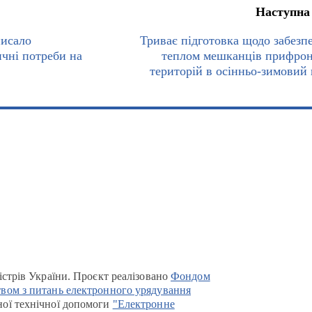
Наступна
писало
Триває підготовка щодо забезп
ичні потреби на
теплом мешканців прифро
територій в осінньо-зимовий 
істрів України. Проєкт реалізовано
Фондом
вом з питань електронного урядування
ої технічної допомоги
"Електронне