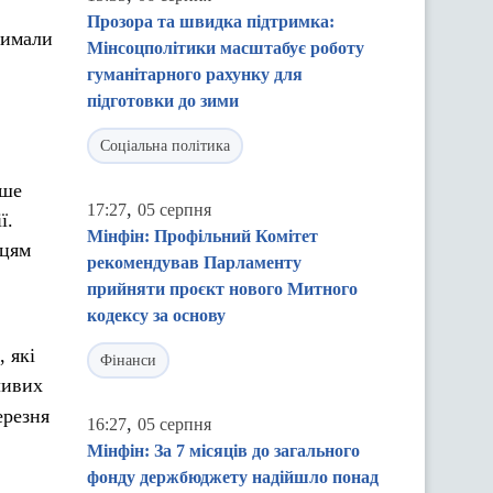
Прозора та швидка підтримка:
римали
Мінсоцполітики масштабує роботу
гуманітарного рахунку для
підготовки до зими
Соціальна політика
ьше
,
17:27
05 серпня
ї.
Мінфін: Профільний Комітет
нцям
рекомендував Парламенту
прийняти проєкт нового Митного
кодексу за основу
 які
Фінанси
ливих
ерезня
,
16:27
05 серпня
Мінфін: За 7 місяців до загального
фонду держбюджету надійшло понад