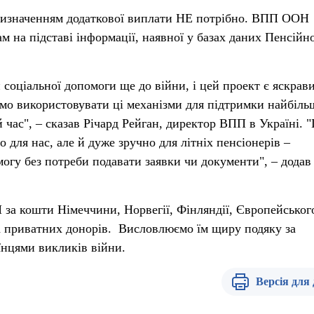
призначенням додаткової виплати НЕ потрібно. ВПП ООН
м на підставі інформації, наявної у базах даних Пенсійн
 соціальної допомоги ще до війни, і цей проект є яскрав
мо використовувати ці механізми для підтримки найбіль
час", – сказав Річард Рейган, директор ВПП в Україні. "
 для нас, але й дуже зручно для літніх пенсіонерів –
огу без потреби подавати заявки чи документи", – додав
за кошти Німеччини, Норвегії, Фінляндії, Європейськог
а приватних донорів. Висловлюємо їм щиру подяку за
їнцями викликів війни.
Версія для