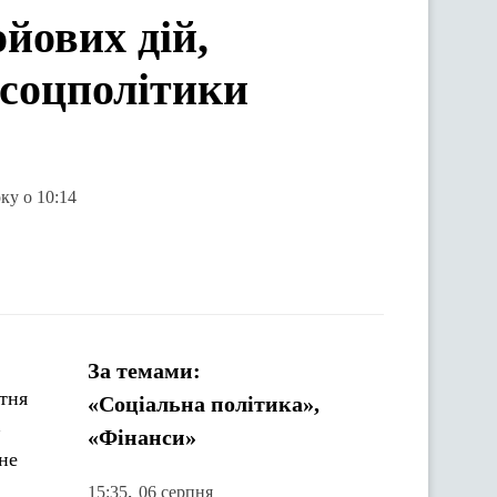
ойових дій,
нсоцполітики
ку о 10:14
За темами:
ітня
«Соціальна політика»,
«Фінанси»
не
,
15:35
06 серпня