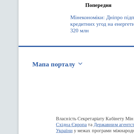
Попередня
Мінекономіки: Дніпро під
кредитних угод на енергет
320 млн
Мапа порталу
Перейти на сайт Ukraine.ua
Власність Секретаріату Кабінету Мін
Східна Європа
та
Державним агентст
України
у межах програми міжнародн