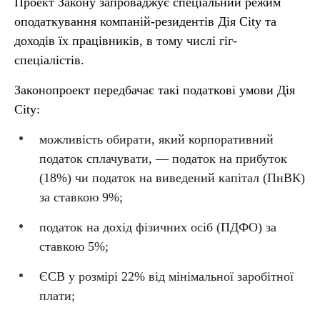
Проект Закону запроваджує спеціальний режим
оподаткування компаній-резидентів Дія City та
доходів їх працівників, в тому числі гіг-
спеціалістів.
Законопроект передбачає такі податкові умови Дія
City:
можливість обирати, який корпоративний
податок сплачувати, — податок на прибуток
(18%) чи податок на виведений капітал (ПнВК)
за ставкою 9%;
податок на дохід фізичних осіб (ПДФО) за
ставкою 5%;
ЄСВ у розмірі 22% від мінімальної заробітної
плати;