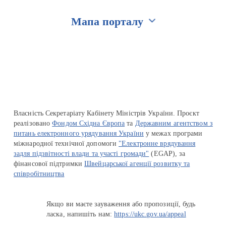
Мапа порталу
Перейти на сайт Ukraine.ua
Власність Секретаріату Кабінету Міністрів України. Проєкт
реалізовано
Фондом Східна Європа
та
Державним агентством з
питань електронного урядування України
у межах програми
міжнародної технічної допомоги
"Електронне врядування
задля підзвітності влади та участі громади"
(EGAP), за
фінансової підтримки
Швейцарської агенції розвитку та
співробітництва
Якщо ви маєте зауваження або пропозиції, будь
ласка, напишіть нам:
https://ukc.gov.ua/appeal