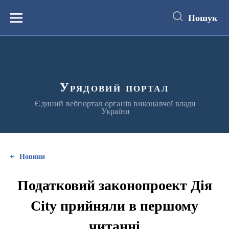
до
основного
Пошук
вмісту
Меню
Урядовий портал
Єдиний вебпортал органів виконавчої влади
України
Новини
Податковий законопроект Дія
City прийняли в першому
читанні