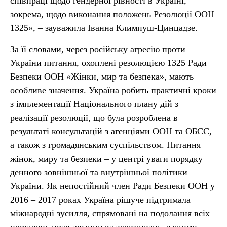
співпраці щодо гендерної рівності в Україні,
зокрема, щодо виконання положень Резолюції ООН
1325», – зауважила Іванна Климпуш-Цинцадзе.
За її словами, через російську агресію проти
України питання, охоплені резолюцією 1325 Ради
Безпеки ООН «Жінки, мир та безпека», мають
особливе значення. Україна робить практичні кроки
з імплементації Національного плану дій з
реалізації резолюції, що була розроблена в
результаті консультацій з агенціями ООН та ОБСЄ,
а також з громадянським суспільством. Питання
жінок, миру та безпеки – у центрі уваги порядку
денного зовнішньої та внутрішньої політики
України. Як непостійний член Ради Безпеки ООН у
2016 – 2017 роках Україна рішуче підтримала
міжнародні зусилля, спрямовані на подолання всіх