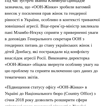
Під час зустрічі Іванна Климпуш-Цинцадзе
зазначила, що «ООН-Жінки» зробили вагомий
внесок у посилення прав жінок та гендерної
рівності в України, особливо в контексті триваючої
зовнішньої агресії. Віце-прем`єр-міністр закликала
пані Мламбо-Нгкуку сприяти у приверненні уваги
в доповідях Генерального секретаря ООН з
гендерних питань до стану українських жінок і
дітей Донбасу, які постраждали від конфлікту
внаслідок агресії Росії. Виконавча директорка
«ООН-Жінки» обіцяла звернути особливу увагу на
цю проблему та сприяти включенню цих даних до
тематичних звітів.
«Підвищення статусу офісу «ООН-Жінки» в
Україні до Національного бюро (Country Office) з
січня 2018 року дозволить розширити сфери