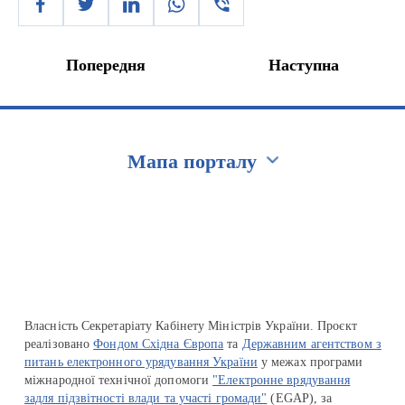
Попередня
Наступна
Мапа порталу
Перейти на сайт Ukraine.ua
Власність Секретаріату Кабінету Міністрів України. Проєкт
реалізовано
Фондом Східна Європа
та
Державним агентством з
питань електронного урядування України
у межах програми
міжнародної технічної допомоги
"Електронне врядування
задля підзвітності влади та участі громади"
(EGAP), за