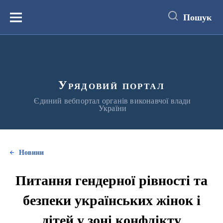
до
основного
Пошук
вмісту
Меню
Урядовий портал
Єдиний вебпортал органів виконавчої влади
України
Новини
Питання гендерної рівності та
безпеки українських жінок і
дітей у зоні конфлікту