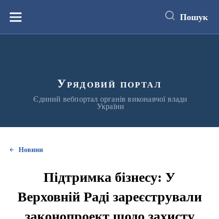
до
основного
Пошук
вмісту
Меню
Урядовий портал
Єдиний вебпортал органів виконавчої влади
України
Новини
Підтримка бізнесу: У
Верховній Раді зареєстрували
законопроект щодо захисту