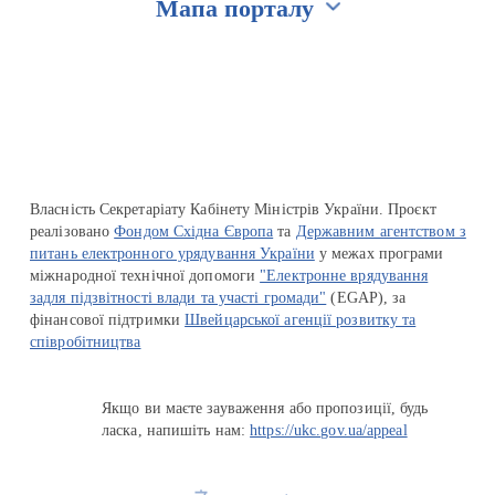
Мапа порталу
Перейти на сайт Ukraine.ua
Власність Секретаріату Кабінету Міністрів України. Проєкт
реалізовано
Фондом Східна Європа
та
Державним агентством з
питань електронного урядування України
у межах програми
міжнародної технічної допомоги
"Електронне врядування
задля підзвітності влади та участі громади"
(EGAP), за
фінансової підтримки
Швейцарської агенції розвитку та
співробітництва
Якщо ви маєте зауваження або пропозиції, будь
ласка, напишіть нам:
https://ukc.gov.ua/appeal