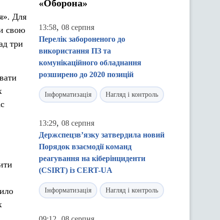
«Оборона»
я». Для
,
13:58
08 серпня
ти свою
Перелік забороненого до
над три
використання ПЗ та
комунікаційного обладнання
розширено до 2020 позицій
вати
х
Інформатизація
Нагляд і контроль
ас
,
13:29
08 серпня
Держспецзв’язку затвердила новий
Порядок взаємодії команд
реагування на кіберінциденти
ити
(CSIRT) із CERT-UA
вило
Інформатизація
Нагляд і контроль
х
,
09:12
08 серпня