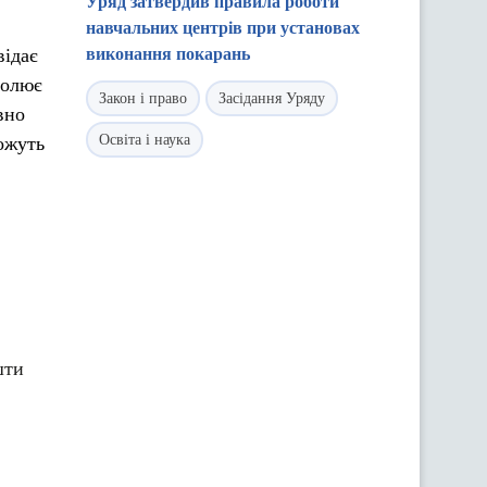
Уряд затвердив правила роботи
навчальних центрів при установах
відає
виконання покарань
ролює
Закон і право
Засідання Уряду
вно
Освіта і наука
ожуть
шти