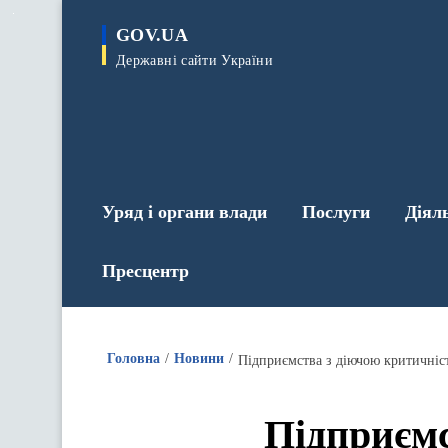
до
основного
GOV.UA
вмісту
Державні сайти України
Уряд і органи влади
Послуги
Діял
Пресцентр
Головна
Новини
Підприємс