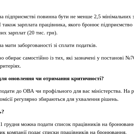
а підприємстві повинна бути не менше 2,5 мінімальних 
 І також зарплата працівника, якого бронює підприємство
их зарплат (20 тис. грн).
 мати заборгованості зі сплати податків.
о обирає самостійно із тих, які зазначені у постанові №7
ритеріях.
для оновлення чи отримання критичності?
подати до ОВА чи профільного для вас міністерства. На р
омісії регулярно збираються для ухвалення рішень.
ь?
З 1 грудня можна подати список працівників на бронюванн
ик компанії подає списки працівників на бронювання.