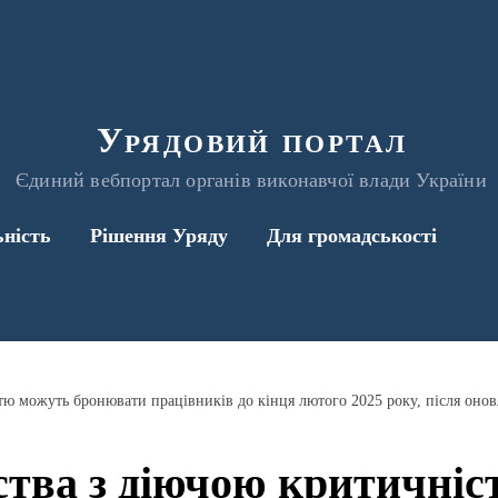
Урядовий портал
Єдиний вебпортал органів виконавчої влади України
ьність
Рішення Уряду
Для громадськості
тва з діючою критичні