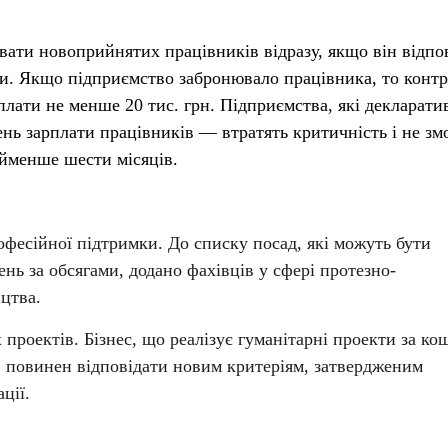
вати новоприйнятих працівників відразу, якщо він відпо
ти. Якщо підприємство забронювало працівника, то конт
плати не менше 20 тис. грн. Підприємства, які декларати
ень зарплати працівників — втратять критичність і не зм
йменше шести місяців.
офесійної підтримки. До списку посад, які можуть бути
нь за обсягами, додано фахівців у сфері протезно-
ицтва.
проектів. Бізнес, що реалізує гуманітарні проекти за ко
, повинен відповідати новим критеріям, затвердженим
ції.