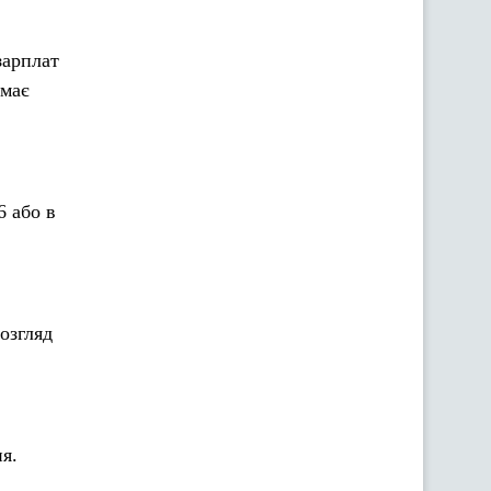
зарплат
 має
6 або в
озгляд
я.