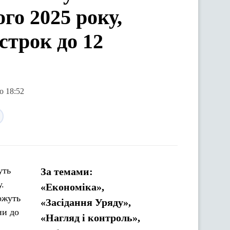
го 2025 року,
строк до 12
о 18:52
уть
За темами:
.
«Економіка»,
ожуть
«Засідання Уряду»,
ни до
«Нагляд і контроль»,