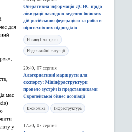
Оперативна інформація ДСНС щодо
ліквідації наслідків ведення бойових
і
дій російською федерацією та роботи
час для
піротехнічних підрозділів
дний
Нагляд і контроль
и
Надзвичайні ситуації
рок»,
,
20:40
07 серпня
Альтернативні маршрути для
ств,
експорту: Мінінфраструктури
провело зустріч із представниками
ія має
Європейської бізнес-асоціації
ків)
Економіка
Інфраструктура
го
овити
,
17:20
07 серпня
лату у