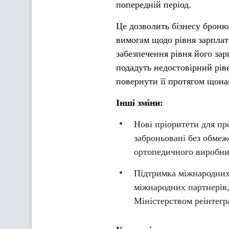
попередній період.
Це дозволить бізнесу броню
вимогам щодо рівня зарпла
забезпечення рівня його зар
подадуть недостовірний рів
повернути її протягом щона
Інші зміни:
Нові пріоритети для пр
заброньовані без обмеже
ортопедичного виробн
Підтримка міжнародних 
міжнародних партнерів
Міністерством реінтегра