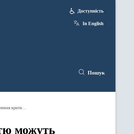
Доступність
In English
Пошук
Підприємства з діючою критичністю можуть бронювати працівників до кінця лютого 2025 року, після оновлення критичності — на строк до 12 місяців
стю можуть