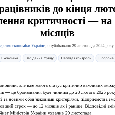
ацівників до кінця люто
лення критичності — на 
місяців
ерство економіки України
, опубліковано 29 листопада 2024 року 
Економіка
Засідання Уряду
Нагляд і контроль
Оборона
е оновили, але вже мають статус критично важливих змож
ів — це бронювання буде чинним до 28 лютого 2025 року
і за новими обов’язковими критеріями, підприємства зм
овший строк — до 12 місяців як і раніше. Відповідні змі
інет Міністрів України ухвалив 29 листопада.