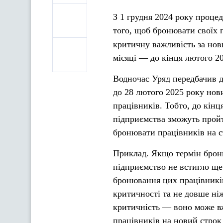
З 1 грудня 2024 року проце
того, щоб бронювати своїх 
критичну важливість за но
місяці — до кінця лютого 2
Водночас Уряд передбачив 
до 28 лютого 2025 року нов
працівників. Тобто, до кінц
підприємства зможуть пройт
бронювати працівників на с
Приклад. Якщо термін броню
підприємство не встигло ще
бронювання цих працівників 
критичності та не довше ні
критичність — воно може в
працівників на новий строк