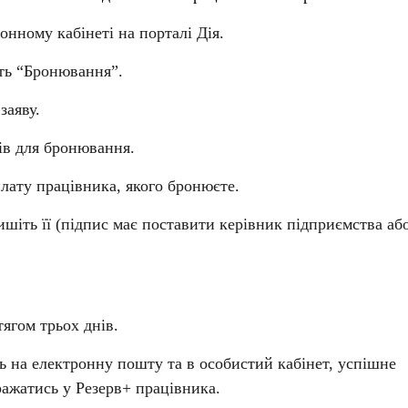
онному кабінеті на порталі Дія.
іть “Бронювання”.
заяву.
ів для бронювання.
плату працівника, якого бронюєте.
ишіть її (підпис має поставити керівник підприємства аб
тягом трьох днів.
 на електронну пошту та в особистий кабінет, успішне
ажатись у Резерв+ працівника.