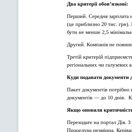
Два критерії обов’язкові:
Перший. Середня зарплата н
(це приблизно 20 тис. грн).
бути не менше 2,5 мінімальн
Другий. Компанія не повинна
Третій критерій підприємств
регіональних чи галузевих к
Куди подавати документи 
Пакет документів потрібно 
документів — до 10 днів. К
Якщо оновили критичніст
Переходьте на портал Дія. 
Процедура незмінна. Керівн