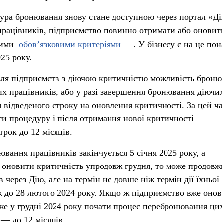
дура бронювання знову стане доступною через портал «Ді
працівників, підприємство повинно отримати або онови
вими
обов’язковими критеріями
. У бізнесу є на це по
025 року.
для підприємств з діючою критичністю можливість броню
их працівників, або у разі завершення бронювання діючи
я відведеного строку на оновлення критичності. За цей ч
и процедуру і після отримання нової критичності —
трок до 12 місяців.
вання працівників закінчується 5 січня 2025 року, а
 оновити критичність упродовж грудня, то може продовж
через Дію, але на термін не довше ніж термін дії їхньої
ж до 28 лютого 2024 року. Якщо ж підприємство вже оно
же у грудні 2024 року почати процес перебронювання ци
 — до 12 місяців.