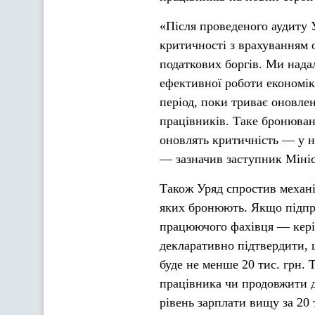
«Після проведеного аудиту 
критичності з врахуванням о
податкових боргів. Ми нада
ефективної роботи економі
період, поки триває оновл
працівників. Таке бронюванн
оновлять критичність — у н
— зазначив заступник Мініс
Також Уряд спростив механі
яких бронюють. Якщо підпри
працюючого фахівця — керів
декларативно підтвердити, 
буде не менше 20 тис. грн.
працівника чи продовжити 
рівень зарплати вищу за 20 