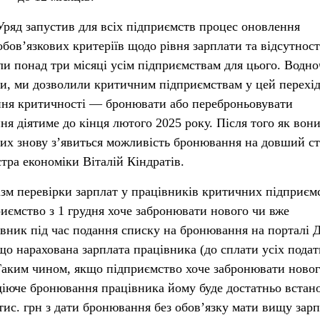
Уряд запустив для всіх підприємств процес оновлення
бов’язкових критеріїв щодо рівня зарплати та відсутност
ли понад три місяці усім підприємствам для цього. Водно
ки, ми дозволили критичним підприємствам у цей перехі
ення критичності — бронювати або переброньовувати
я діятиме до кінця лютого 2025 року. Після того як вон
их знову з’явиться можливість бронювання на довший ст
тра економіки Віталій Кіндратів.
зм перевірки зарплат у працівників критичних підприєм
ємство з 1 грудня хоче забронювати нового чи вже
ник під час подання списку на бронювання на порталі Д
що нарахована зарплата працівника (до сплати усіх подат
 Таким чином, якщо підприємство хоче забронювати ново
діюче бронювання працівника йому буде достатньо встан
тис. грн з дати бронювання без обов’язку мати вищу зарп