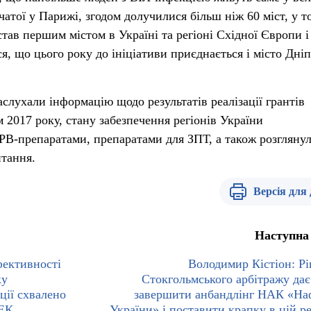
очатої у Парижі, згодом долучилися більш ніж 60 міст, у т
став першим містом в Україні та регіоні Східної Європи і
я, що цього року до ініціативи приєднається і місто Дніп
слухали інформацію щодо результатів реалізації грантів
 2017 року, стану забезпечення регіонів України
В-препаратами, препаратами для ЗПТ, а також розглянул
итання.
Версія для
Наступна
ективності
Володимир Кістіон: Р
ку
Стокгольмського арбітражу дає
ції схвалено
завершити анбандлінг НАК «На
ПЕК
України» і поставити крапку в цій р