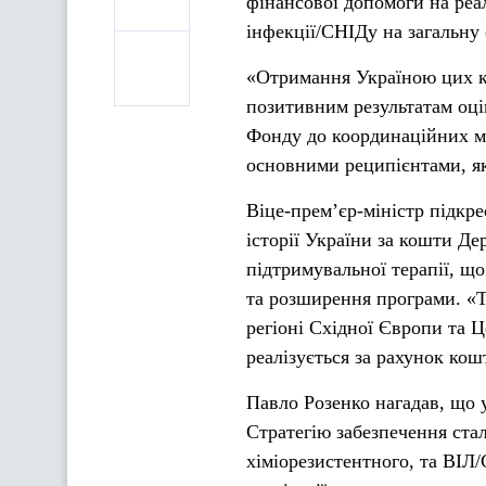
фінансової допомоги на реал
інфекції/СНІДу на загальну
«Отримання Україною цих к
позитивним результатам оц
Фонду до координаційних мех
основними реципієнтами, як
Віце-прем’єр-міністр підкр
історії України за кошти Д
підтримувальної терапії, що
та розширення програми. «Т
регіоні Східної Європи та Ц
реалізується за рахунок кош
Павло Розенко нагадав, що 
Стратегію забезпечення стал
хіміорезистентного, та ВІЛ/