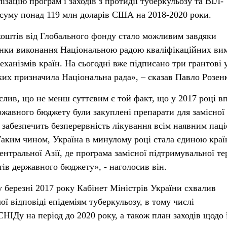
ізацію програм і заходів з протидії туберкульозу та ВІЛ-
 суму понад 119 млн доларів США на 2018-2020 роки.
оштів від Глобального фонду стало можливим завдяки
інки виконання Національною радою кваліфікаційних ви
анізмів країн. На сьогодні вже підписано три грантові 
их призначила Національна рада», – сказав Павло Розен
еслив, що не менш суттєвим є той факт, що у 2017 році в
ержавного бюджету були закуплені препарати для замісної
 забезпечить безперервність лікування всім наявним пац
аким чином, Україна в минулому році стала єдиною краї
ентральної Азії, де програма замісної підтримувальної те
тів державного бюджету», - наголосив він.
у березні 2017 року Кабінет Міністрів України схвалив
ої відповіді епідеміям туберкульозу, в тому числі
СНІДу на період до 2020 року, а також план заходів щодо 