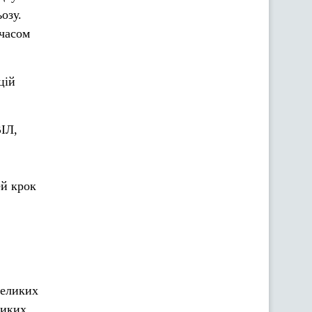
озу.
 часом
цій
ІЛ,
ей крок
великих
ликих