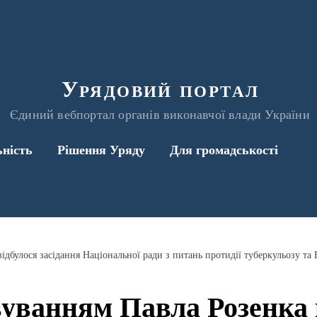
Урядовий портал
Єдиний вебпортал органів виконавчої влади України
ьність
Рішення Уряду
Для громадськості
вуванням Павла Розенка 