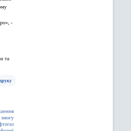
ому
ро», -
и та
 друку
ішення
 змогу
фтогаз
еформі