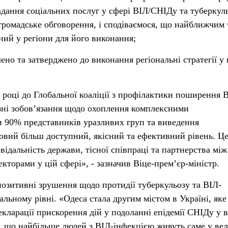
адання соціальних послуг у сфері ВІЛ/СНІДу та туберкуль
громадське обговорення, і сподіваємося, що найближчим
ний у регіони для його виконання;
лено та затверджено до виконання регіональні стратегії у 
оці до Глобальної коаліції з профілактики поширення В
озні зобов’язання щодо охоплення комплексними
 90% представників уразливих груп та виведення
овий більш доступний, якісний та ефективний рівень. Ц
овідальність держави, тісної співпраці та партнерства між
торами у цій сфері», - зазначив Віце-прем’єр-міністр.
позитивні зрушення щодо протидії туберкульозу та ВІЛ-
нальному рівні. «Одеса стала другим містом в Україні, яке
екларації прискорення дій у подоланні епідемії СНІДу у 
ь, що найбільше людей з ВІЛ-інфекцією живуть саме у ве