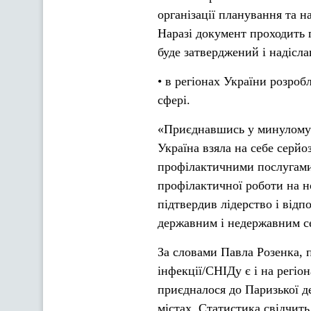
організації планування та н
Наразі документ проходить 
буде затверджений і надісла
• в регіонах України розроб
сфері.
«Приєднавшись у минулому р
Україна взяла на себе серй
профілактичними послугами
профілактичної роботи на н
підтвердив лідерство і відп
державним і недержавним сек
За словами Павла Розенка, 
інфекції/СНІДу є і на регіо
приєдналося до Паризької д
містах. Статистика свідчит