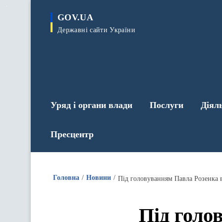
до
основного
GOV.UA
вмісту
Державні сайти України
Уряд і органи влади
Послуги
Діял
Пресцентр
Головна
Новини
Під голо