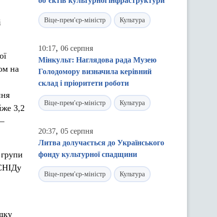
об’єктів культурної інфраструктури
Віце-прем'єр-міністр
Культура
і
,
10:17
06 серпня
ої
Мінкульт: Наглядова рада Музею
ом на
Голодомору визначила керівний
,
склад і пріоритети роботи
ння
Віце-прем'єр-міністр
Культура
йже 3,2
 –
,
20:37
05 серпня
Литва долучається до Українського
 групи
фонду культурної спадщини
/СНІДу
Віце-прем'єр-міністр
Культура
дку