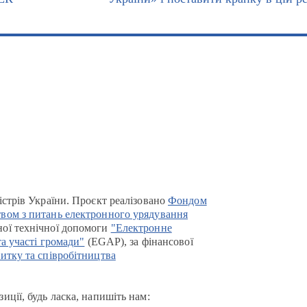
істрів України. Проєкт реалізовано
Фондом
вом з питань електронного урядування
ої технічної допомоги
"Електронне
та участі громади"
(EGAP), за фінансової
итку та співробітництва
иції, будь ласка, напишіть нам: