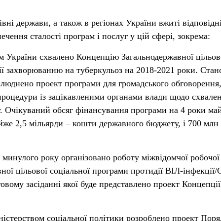
івні держави, а також в регіонах України вжиті відповідн
ечення сталості програм і послуг у цій сфері, зокрема:
ом України схвалено Концепцію Загальнодержавної цільов
ії захворюванню на туберкульоз на 2018-2021 роки. Стан
люднено проект програми для громадського обговорення
процедури із зацікавленими органами влади щодо схвале
. Очікуваний обсяг фінансування програми на 4 роки ма
йже 2,5 мільярди – кошти державного бюджету, і 700 млн
и минулого року організовано роботу міжвідомчої робочої
вної цільової соціальної програми протидії ВІЛ-інфекції
говому засіданні якої буде представлено проект Концепції
ністерством соціальної політики розроблено проект Поря