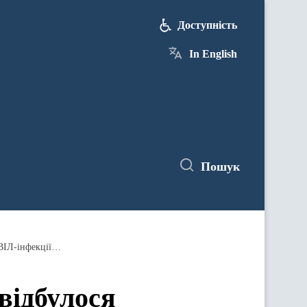
Доступність
In English
Пошук
Під головуванням Павла Розенка відбулося засідання Національної ради з питань протидії туберкульозу та ВІЛ-інфекції/СНІДу
відбулося