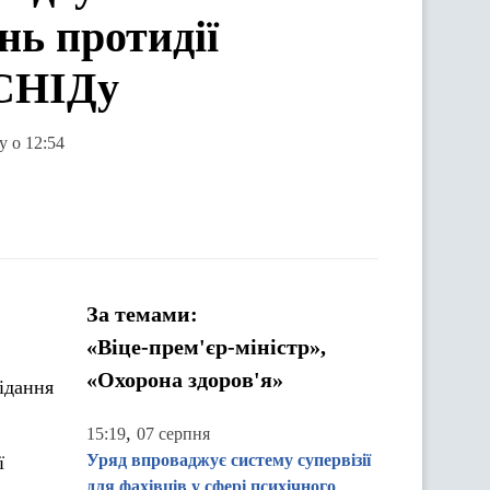
нь протидії
/СНІДу
у о 12:54
За темами:
«Віце-прем'єр-міністр»,
«Охорона здоров'я»
ідання
,
15:19
07 серпня
Уряд впроваджує систему супервізії
ї
для фахівців у сфері психічного