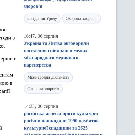
здоров’я
Засідання Уряду
Охорона здоров'я
мог
,
16:47
06 серпня
угоди з
Україна та Литва обговорили
ко.
посилення співпраці в межах
міжнародного медичного
перше в
партнерства
ієнтам
Міжнародна діяльність
ною в
Охорона здоров'я
рапії
,
14:23
06 серпня
російська агресія проти культури:
росіяни пошкодили 1990 пам’яток
її
культурної спадщини та 2625