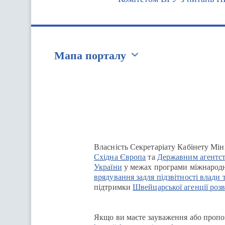
Мапа порталу
Перейти на сайт Ukraine.ua
Власність Секретаріату Кабінету Мін
Східна Європа
та
Державним агентст
України
у межах програми міжнародн
врядування задля підзвітності влади 
підтримки
Швейцарської агенції розв
Якщо ви маєте зауваження або пропоз