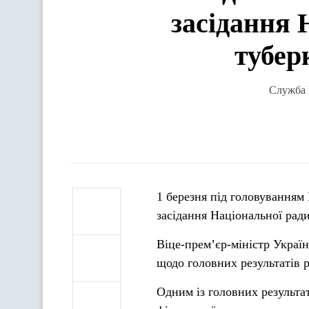
засідання 
тубер
Служба В
1 березня під головуванням 
засідання Національної ради
Віце-прем’єр-міністр Украї
щодо головних результатів р
Одним із головних результа