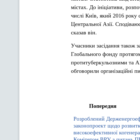
містах. До ініціативи, розп
числі Київ, який 2016 року 
Центральної Азії. Сподіваюс
сказав він.
Учасники засідання також за
Глобального фонду протягом
протитуберкульозними та АР
обговорили організаційні п
Попередня
Розроблений Держенергоеф
законопроект щодо розвит
високоефективної когенера
Комітетом ВРУ з питань 