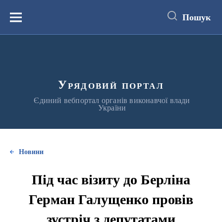
до
основного
Пошук
вмісту
Меню
Урядовий портал
Єдиний вебпортал органів виконавчої влади
України
Новини
Під час візиту до Берліна
Герман Галущенко провів
зустріч з депутатами