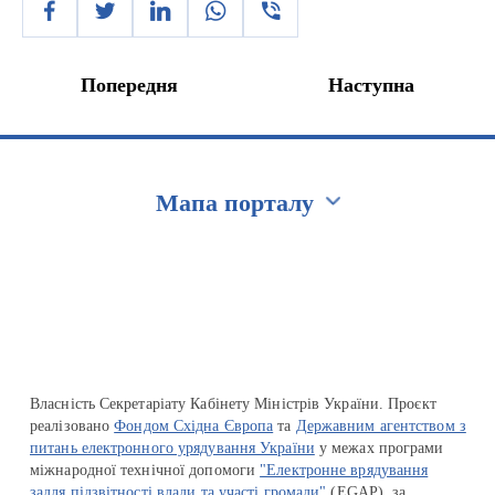
Попередня
Наступна
Мапа порталу
Перейти на сайт Ukraine.ua
Власність Секретаріату Кабінету Міністрів України. Проєкт
реалізовано
Фондом Східна Європа
та
Державним агентством з
питань електронного урядування України
у межах програми
міжнародної технічної допомоги
"Електронне врядування
задля підзвітності влади та участі громади"
(EGAP), за