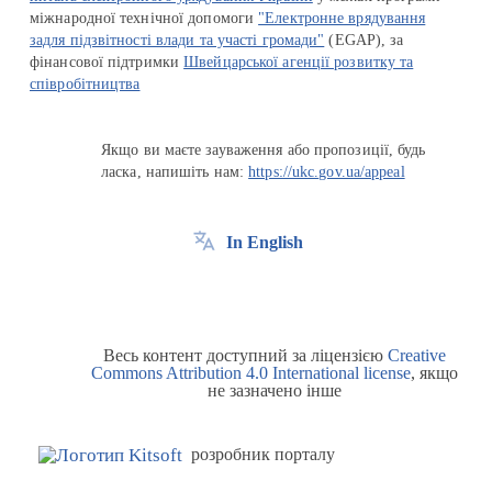
міжнародної технічної допомоги
"Електронне врядування
задля підзвітності влади та участі громади"
(EGAP), за
фінансової підтримки
Швейцарської агенції розвитку та
співробітництва
Якщо ви маєте зауваження або пропозиції, будь
ласка, напишіть нам:
https://ukc.gov.ua/appeal
In English
Весь контент доступний за ліцензією
Creative
Commons Attribution 4.0 International license
, якщо
не зазначено інше
розробник порталу