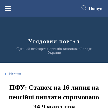
до
основного
Пошук
вмісту
Меню
Урядовий портал
Єдиний вебпортал органів виконавчої влади
України
Новини
ПФУ: Станом на 16 липня на
пенсійні виплати спрямовано
34,9 млрд грн