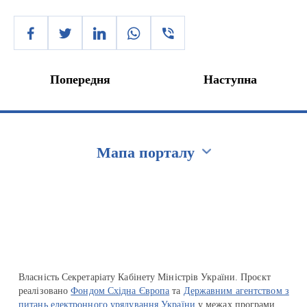
Попередня
Наступна
Мапа порталу
Перейти на сайт Ukraine.ua
Власність Секретаріату Кабінету Міністрів України. Проєкт
реалізовано
Фондом Східна Європа
та
Державним агентством з
питань електронного урядування України
у межах програми