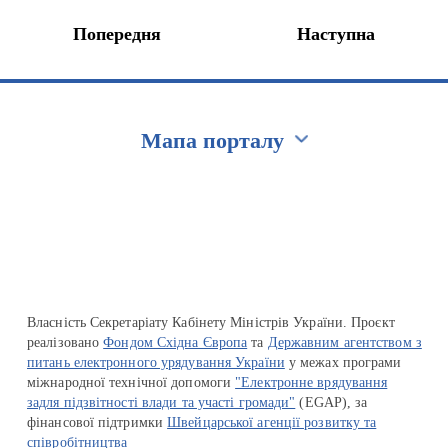
Попередня
Наступна
Мапа порталу
Перейти на сайт Ukraine.ua
Власність Секретаріату Кабінету Міністрів України. Проєкт
реалізовано
Фондом Східна Європа
та
Державним агентством з
питань електронного урядування України
у межах програми
міжнародної технічної допомоги
"Електронне врядування
задля підзвітності влади та участі громади"
(EGAP), за
фінансової підтримки
Швейцарської агенції розвитку та
співробітництва