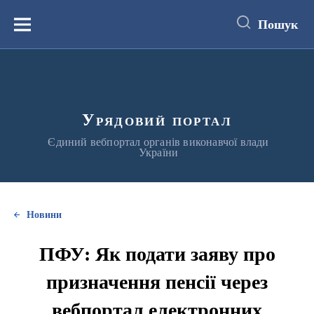
до
основного
Пошук
вмісту
Меню
Урядовий портал
Єдиний вебпортал органів виконавчої влади
України
Новини
ПФУ: Як подати заяву про
призначення пенсії через
вебпортал електронних