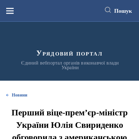
до
основного
Пошук
вмісту
Меню
Урядовий портал
Єдиний вебпортал органів виконавчої влади
України
Новини
Перший віце-прем’єр-міністр
України Юлія Свириденко
обговорила з американською