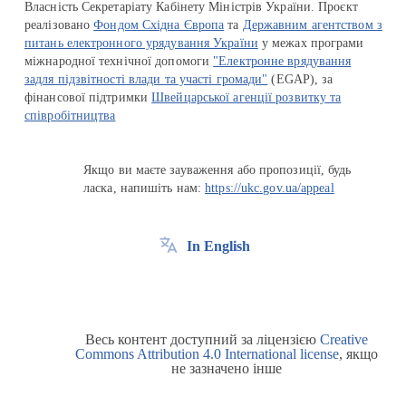
Власність Секретаріату Кабінету Міністрів України. Проєкт
реалізовано
Фондом Східна Європа
та
Державним агентством з
питань електронного урядування України
у межах програми
міжнародної технічної допомоги
"Електронне врядування
задля підзвітності влади та участі громади"
(EGAP), за
фінансової підтримки
Швейцарської агенції розвитку та
співробітництва
Якщо ви маєте зауваження або пропозиції, будь
ласка, напишіть нам:
https://ukc.gov.ua/appeal
In English
Весь контент доступний за ліцензією
Creative
Commons Attribution 4.0 International license
, якщо
не зазначено інше