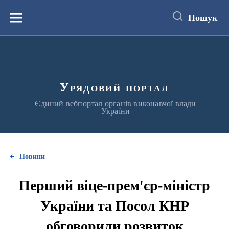
до
основного
Пошук
вмісту
Меню
Урядовий портал
Єдиний вебпортал органів виконавчої влади
України
Новини
Перший віце-прем'єр-міністр
України та Посол КНР
обговорили розвиток