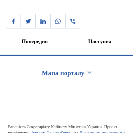
Попередня
Наступна
Мапа порталу
Перейти на сайт Ukraine.ua
Власність Секретаріату Кабінету Міністрів України. Проєкт
реалізовано
Фондом Східна Європа
та
Державним агентством з