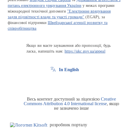
питань електронного урядування України
у межах програми
міжнародної технічної допомоги
"Електронне врядування
задля підзвітності влади та участі громади"
(EGAP), за
фінансової підтримки
Швейцарської агенції розвитку та
співробітництва
Якщо ви маєте зауваження або пропозиції, будь
ласка, напишіть нам:
https://ukc.gov.ua/appeal
In English
Весь контент доступний за ліцензією
Creative
Commons Attribution 4.0 International license
, якщо
не зазначено інше
розробник порталу