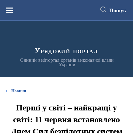
до
основного
Пошук
вмісту
Меню
Урядовий портал
Єдиний вебпортал органів виконавчої влади
України
Новини
Перші у світі – найкращі у
світі: 11 червня встановлено
Днем Сил безпілотних систем