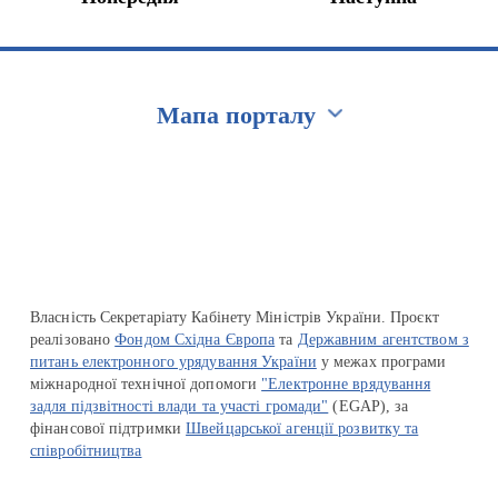
Мапа порталу
Перейти на сайт Ukraine.ua
Власність Секретаріату Кабінету Міністрів України. Проєкт
реалізовано
Фондом Східна Європа
та
Державним агентством з
питань електронного урядування України
у межах програми
міжнародної технічної допомоги
"Електронне врядування
задля підзвітності влади та участі громади"
(EGAP), за
фінансової підтримки
Швейцарської агенції розвитку та
співробітництва