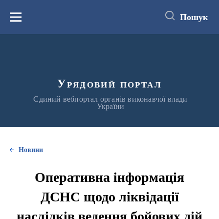
до
основного
Пошук
вмісту
Меню
Урядовий портал
Єдиний вебпортал органів виконавчої влади
України
Новини
Оперативна інформація
ДСНС щодо ліквідації
наслідків ведення бойових дій