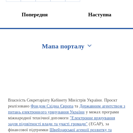
Попередня
Наступна
Мапа порталу
Перейти на сайт Ukraine.ua
Власність Секретаріату Кабінету Міністрів України. Проєкт
реалізовано
Фондом Східна Європа
та
Державним агентством з
питань електронного урядування України
у межах програми
міжнародної технічної допомоги
"Електронне врядування
задля підзвітності влади та участі громади"
(EGAP), за
фінансової підтримки
Швейцарської агенції розвитку та