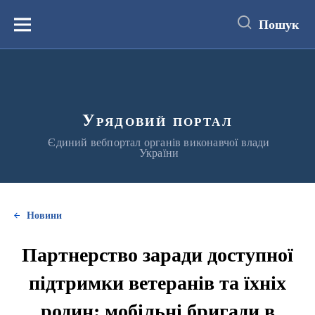
до
основного
Пошук
вмісту
Меню
Урядовий портал
Єдиний вебпортал органів виконавчої влади
України
Новини
Партнерство заради доступної
підтримки ветеранів та їхніх
родин: мобільні бригади в