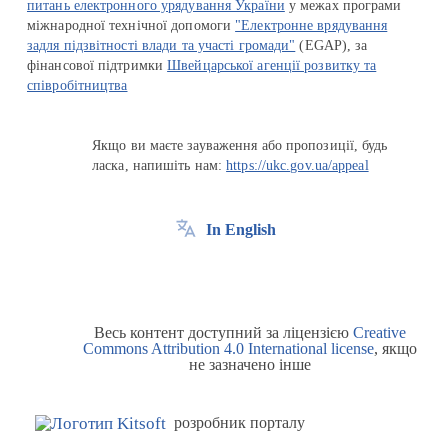
питань електронного урядування України
у межах програми
міжнародної технічної допомоги
"Електронне врядування
задля підзвітності влади та участі громади"
(EGAP), за
фінансової підтримки
Швейцарської агенції розвитку та
співробітництва
Якщо ви маєте зауваження або пропозиції, будь
ласка, напишіть нам:
https://ukc.gov.ua/appeal
In English
Весь контент доступний за ліцензією
Creative
Commons Attribution 4.0 International license
, якщо
не зазначено інше
розробник порталу