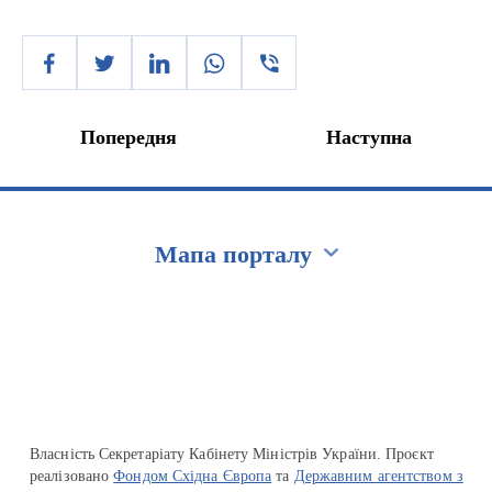
Попередня
Наступна
Мапа порталу
Перейти на сайт Ukraine.ua
Власність Секретаріату Кабінету Міністрів України. Проєкт
реалізовано
Фондом Східна Європа
та
Державним агентством з