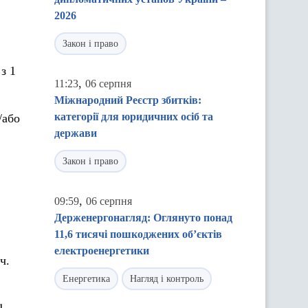
2026
Закон і право
з 1
,
11:23
06 серпня
Міжнародний Реєстр збитків:
категорії для юридичних осіб та
/або
держави
Закон і право
,
09:59
06 серпня
Держенергонагляд: Оглянуто понад
11,6 тисячі пошкоджених об’єктів
електроенергетики
ч.
Енергетика
Нагляд і контроль