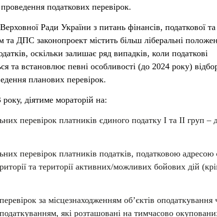
 проведення податкових перевірок.
ерховної Ради України з питань фінансів, податкової та
м та ДПС законопроект містить більш ліберальні положе
датків, оскільки залишає ряд випадків, коли податкові
ся та встановлює певні особливості (до 2024 року) відбо
ведення планових перевірок.
 року, діятиме мораторій на:
них перевірок платників єдиного податку І та ІІ груп – 
них перевірок платників податків, податковою адресою 
риторії та території активних/можливих бойових дій (кр
еревірок за місцезнаходженням об’єктів оподаткування 
 оподаткуванням, які розташовані на тимчасово окуповани