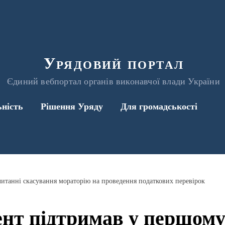
Урядовий портал
Єдиний вебпортал органів виконавчої влади України
ьність
Рішення Уряду
Для громадськості
итанні скасування мораторію на проведення податкових перевірок
нт підтримав у першому