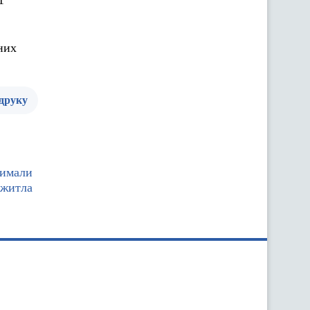
1
них
 друку
римали
 житла