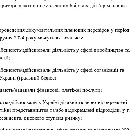
територіях активних/можливих бойових дій (крім певних
проведення документальних планових перевірок у період 
грудня 2024 року можуть включатись:
дійснюють/здійснювали діяльність у сфері виробництва та
кції;
дійснюють/здійснювали діяльність у сфері організації та
Україні (гральний бізнес);
адають/надавали фінансові, платіжні послуги;
ють/здійснювали в Україні діяльність через відокремлені
тійні представництва та/або відокремлені підрозділи, у т.
резидента, високого ступеня ризику;