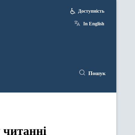
Доступність
In English
Пошук
 читанні