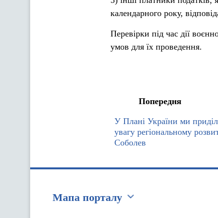
5) інші платники податків, 
календарного року, відпові
Перевірки під час дії воєн
умов для їх проведення.
Попередня
У Плані України ми приді
увагу регіональному розвит
Соболев
Мапа порталу