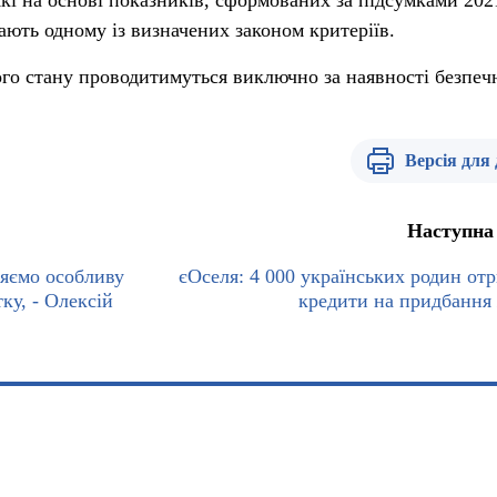
які на основі показників, сформованих за підсумками 202
дають одному із визначених законом критеріїв.
ного стану проводитимуться виключно за наявності безпеч
Версія для
Наступна
ляємо особливу
єОселя: 4 000 українських родин от
ку, - Олексій
кредити на придбання