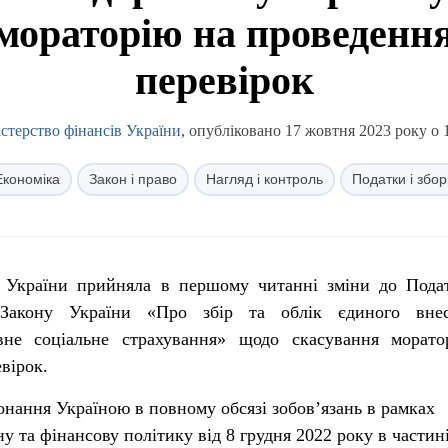
мораторію на проведенн
перевірок
стерство фінансів України
, опубліковано 17 жовтня 2023 року о 
Економіка
Закон і право
Нагляд і контроль
Податки і збор
а України прийняла в першому читанні зміни до Пода
 Закону України «Про збір та облік єдиного вне
авне соціальне страхування» щодо скасування морат
вірок.
нання Україною в повному обсязі зобов’язань в рамках
 та фінансову політику від 8 грудня 2022 року в частин