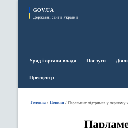
до
основного
GOV.UA
вмісту
Державні сайти України
Уряд і органи влади
Послуги
Діял
Пресцентр
Головна
Новини
Парламент підтримав у першому ч
Парламе