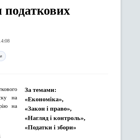
я податкових
14:08
и
ткового
За темами:
ску на
«Економіка»,
орію на
«Закон і право»,
«Нагляд і контроль»,
«Податки і збори»
і