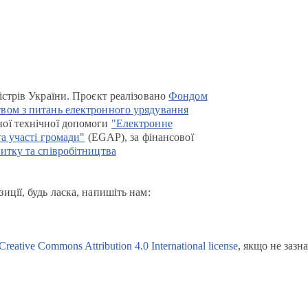
істрів України. Проєкт реалізовано
Фондом
вом з питань електронного урядування
ої технічної допомоги
"Електронне
та участі громади"
(EGAP), за фінансової
итку та співробітництва
иції, будь ласка, напишіть нам:
Creative Commons Attribution 4.0 International license
, якщо не зазн