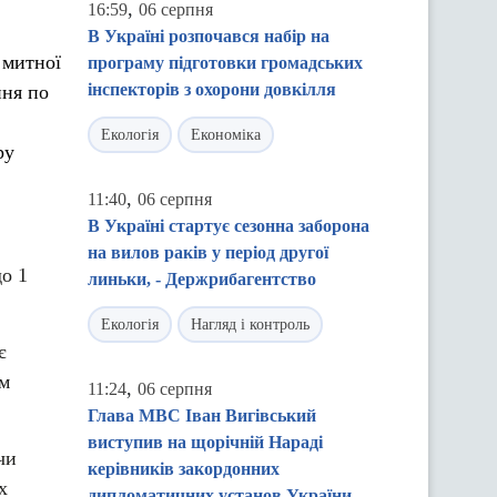
,
16:59
06 серпня
В Україні розпочався набір на
 митної
програму підготовки громадських
інспекторів з охорони довкілля
ння по
Екологія
Економіка
ру
,
11:40
06 серпня
В Україні стартує сезонна заборона
на вилов раків у період другої
до 1
линьки, - Держрибагентство
Екологія
Нагляд і контроль
є
ім
,
11:24
06 серпня
Глава МВС Іван Вигівський
виступив на щорічній Нараді
чи
керівників закордонних
х
дипломатичних установ України –