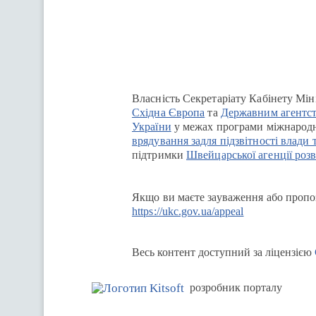
Перейти на сайт Ukraine.ua
Власність Секретаріату Кабінету Мін
Східна Європа
та
Державним агентст
України
у межах програми міжнародн
врядування задля підзвітності влади 
підтримки
Швейцарської агенції розв
Якщо ви маєте зауваження або пропоз
https://ukc.gov.ua/appeal
Весь контент доступний за ліцензією
розробник порталу