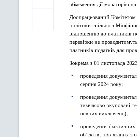
обмеження дії мораторію на
Доопрацьований Комітетом В
політики спільно з Мінфіно
відношенню до платників по
перевірки не проводитимуть
платників податків для про
Зокрема з 01 листопада 2023
проведення документаль
серпня 2024 року;
проведення документаль
тимчасово окуповані те
певних виключень);
проведення фактичних п
об’єктів, пов’язаних з