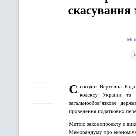
скасування 
Міні
С
ьогодні Верховна Рад
кодексу України та
загальнообов’язкове держ
проведення податкових пере
Метою законопроекту є вико
Меморандуму про економічну