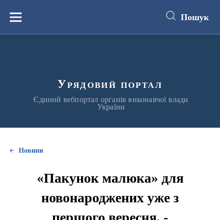
до
основного
Пошук
вмісту
Меню
Урядовий портал
Єдиний вебпортал органів виконавчої влади
України
Новини
«Пакунок малюка» для
новонароджених уже з
першого вересня, -