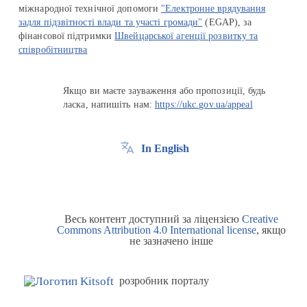
міжнародної технічної допомоги
"Електронне врядування
задля підзвітності влади та участі громади"
(EGAP), за
фінансової підтримки
Швейцарської агенції розвитку та
співробітництва
Якщо ви маєте зауваження або пропозиції, будь
ласка, напишіть нам:
https://ukc.gov.ua/appeal
In English
Весь контент доступний за ліцензією
Creative
Commons Attribution 4.0 International license
, якщо
не зазначено інше
розробник порталу