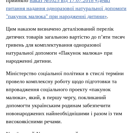
прийняло
наказ №1025 від 17.07.2018 «Деякі
питання надання одноразової натуральної допомоги
"пакунок малюка" при народженні дитини»
.
Цим наказом визначено деталізований перелік
дитячих товарів загальною вартістю до п’яти тисяч
гривень для комплектування одноразової
натуральної допомоги «Пакунок малюка» при
народженні дитини.
Міністерство соціальної політики в стислі терміни
провело комплексну роботу щодо підготовки та
впровадження соціального проекту «пакунок
малюка», який, в першу чергу, покликаний
допомогти українським родинам забезпечити
новонароджених найнеобхіднішими і разом із тим
високоякісними речами.