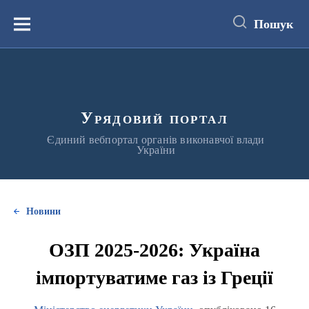
до
основного
Пошук
вмісту
Меню
Урядовий портал
Єдиний вебпортал органів виконавчої влади
України
Новини
ОЗП 2025-2026: Україна
імпортуватиме газ із Греції