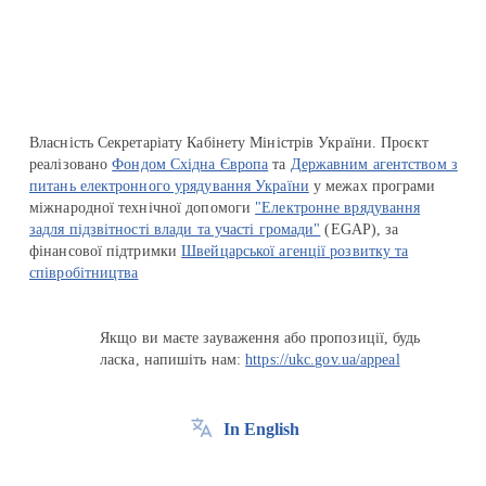
Перейти на сайт Ukraine.ua
Власність Секретаріату Кабінету Міністрів України. Проєкт
реалізовано
Фондом Східна Європа
та
Державним агентством з
питань електронного урядування України
у межах програми
міжнародної технічної допомоги
"Електронне врядування
задля підзвітності влади та участі громади"
(EGAP), за
фінансової підтримки
Швейцарської агенції розвитку та
співробітництва
Якщо ви маєте зауваження або пропозиції, будь
ласка, напишіть нам:
https://ukc.gov.ua/appeal
In English